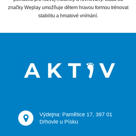
značky Weplay umožňuje dětem hravou formou trénovat
stabilitu a hmatové vnímání.
Z
á
p
a
t
í
Výdejna: Pamětice 17, 397 01
Drhovle u Písku