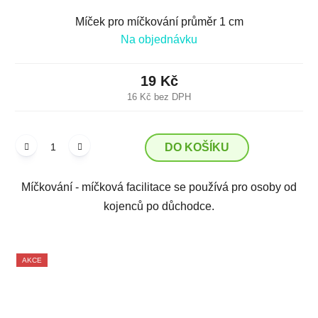
Míček pro míčkování průměr 1 cm
Na objednávku
19 Kč
16 Kč bez DPH
DO KOŠÍKU
Míčkování - míčková facilitace se používá pro osoby od
kojenců po důchodce.
AKCE