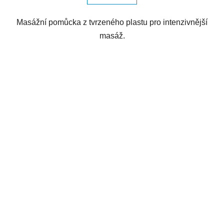
Masážní pomůcka z tvrzeného plastu pro intenzivnější
masáž.