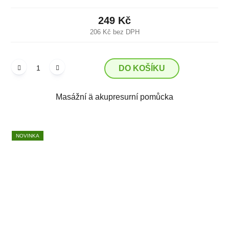
249 Kč
206 Kč bez DPH
DO KOŠÍKU
Masážní ä akupresurní pomůcka
NOVINKA