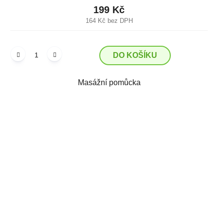
199 Kč
164 Kč bez DPH
DO KOŠÍKU
Masážní pomůcka