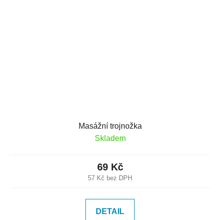
Masážní trojnožka
Skladem
69 Kč
57 Kč bez DPH
DETAIL