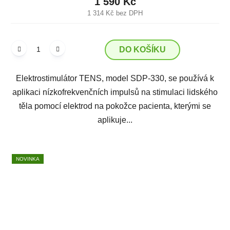
1 590 Kč
1 314 Kč bez DPH
DO KOŠÍKU
Elektrostimulátor TENS, model SDP-330, se používá k
aplikaci nízkofrekvenčních impulsů na stimulaci lidského
těla pomocí elektrod na pokožce pacienta, kterými se
aplikuje...
NOVINKA