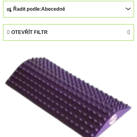
Ř
Řadit podle:
Abecedně
a
z
e
OTEVŘÍT FILTR
n
í
V
p
ý
r
p
o
i
d
s
u
p
k
r
t
o
ů
d
u
k