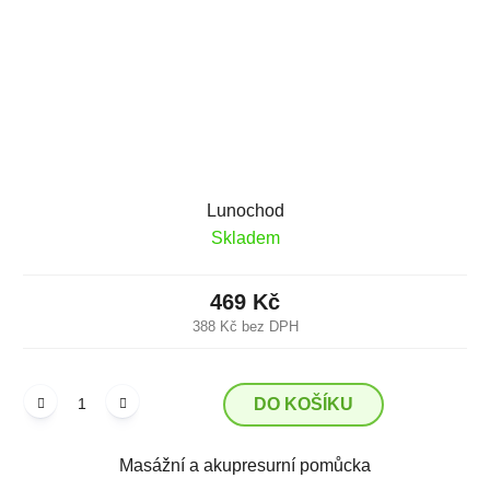
Lunochod
Skladem
469 Kč
388 Kč bez DPH
DO KOŠÍKU
Masážní a akupresurní pomůcka