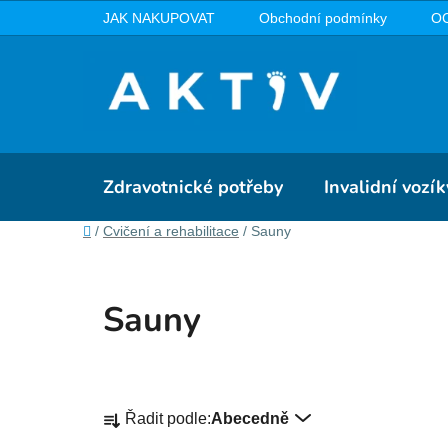
Přejít
JAK NAKUPOVAT
Obchodní podmínky
O
na
obsah
Zdravotnické potřeby
Invalidní vozík
Domů
/
Cvičení a rehabilitace
/
Sauny
Sauny
Ř
Řadit podle:
Abecedně
a