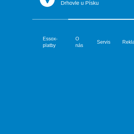
Drhovle u Písku
Essox-
O
Servis
Rekl
platby
nás