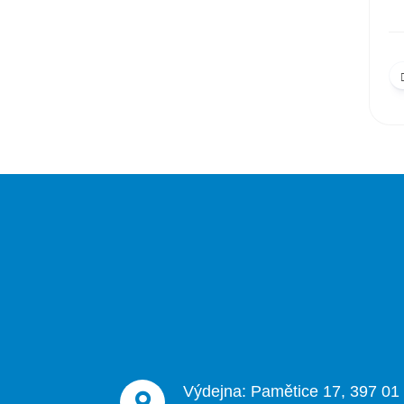
Z
á
p
a
t
í
Výdejna: Pamětice 17, 397 01