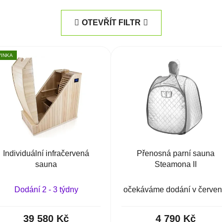
OTEVŘÍT FILTR
INKA
Individuální infračervená
Přenosná parní sauna
sauna
Steamona II
Dodání 2 - 3 týdny
očekáváme dodání v červen
39 580 Kč
4 790 Kč