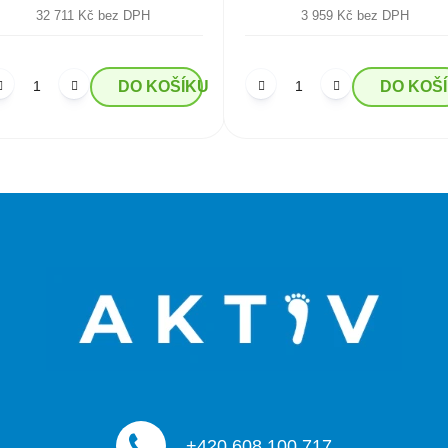
32 711 Kč bez DPH
3 959 Kč bez DPH
DO KOŠÍKU
DO KOŠ
O
v
l
á
d
a
c
í
p
r
v
k
y
+420 608 100 717