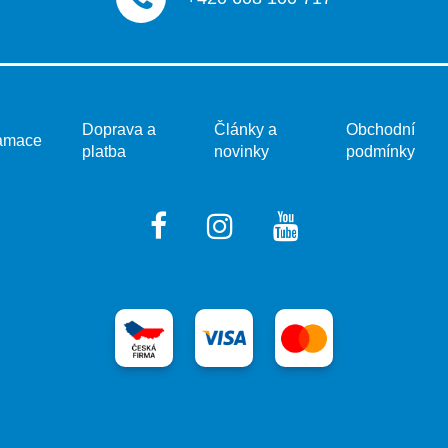
v
ý
p
i
s
u
Doprava a
Články a
Obchodní
amace
platba
novinky
podmínky