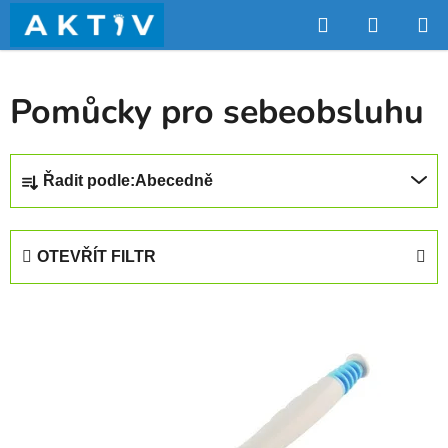
Přejít
Hledat
NÁKUP
na
obsah
KOŠÍK
Pomůcky pro sebeobsluhu
Ř
Řadit podle:
Abecedně
a
z
e
OTEVŘÍT FILTR
n
í
V
p
ý
r
p
o
i
d
s
u
p