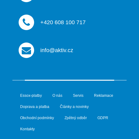
i
s
u
+420 608 100 717
info@aktiv.cz
Essox-platby
O nás
Servis
Reklamace
Doprava a platba
Články a novinky
Obchodní podmínky
Zpětný odběr
GDPR
Kontakty