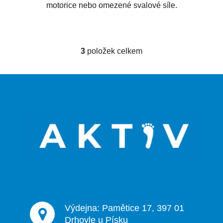
motorice nebo omezené svalové síle.
3
položek celkem
O
v
l
Z
á
á
d
p
a
a
c
t
í
p
í
r
v
k
y
v
ý
Výdejna: Pamětice 17, 397 01
p
Drhovle u Písku