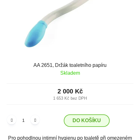
k
r
t
o
ů
d
u
k
t
ů
AA 2651, Držák toaletního papíru
Skladem
2 000 Kč
1 653 Kč bez DPH
DO KOŠÍKU
Pro pohodlnou intimní hygienu po toaletě při omezeném