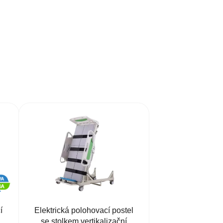
í
Elektrická polohovací postel
se stolkem vertikalizační