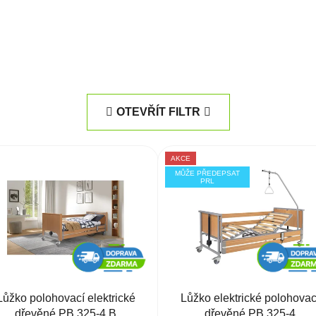
OTEVŘÍT FILTR
AKCE
MŮŽE PŘEDEPSAT
PRL
Lůžko polohovací elektrické
Lůžko elektrické polohovac
dřevěné PB 325-4 B
dřevěné PB 325-4