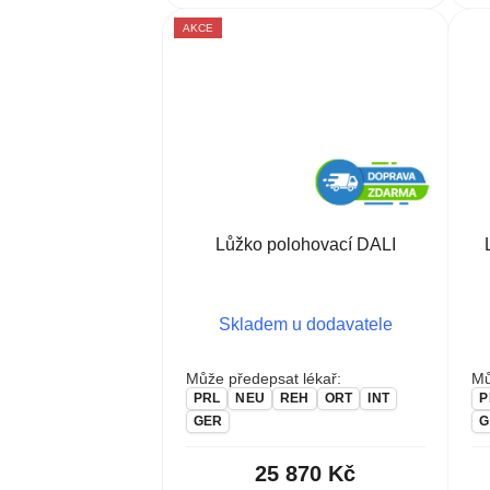
AKCE
Lůžko polohovací DALI
Skladem u dodavatele
Může předepsat lékař:
Mů
PRL
NEU
REH
ORT
INT
P
GER
G
25 870 Kč