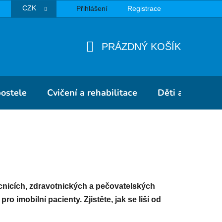
CZK
Přihlášení
Registrace
TBA
PRÁZDNÝ KOŠÍK
NÁKUPNÍ
KOŠÍK
postele
Cvičení a rehabilitace
Děti a školky
cnicích, zdravotnických a pečovatelských
 imobilní pacienty. Zjistěte, jak se liší od