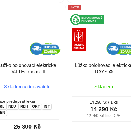
AKCE
Lůžko polohovací elektrické
Lůžko polohovací elektrick
DALI Economic II
DAYS ♻️
Skladem u dodavatele
Skladem
že předepsat lékař:
Měrná
14 290 Kč / 1 ks
RL
NEU
REH
ORT
INT
cena:
14 290 Kč
ER
12 759 Kč bez DPH
25 300 Kč