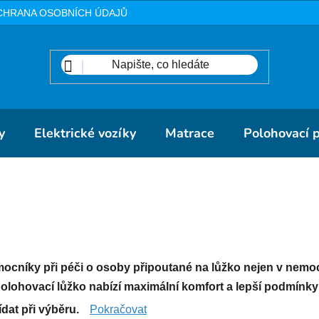
CHRANA OSOBNÍCH ÚDAJŮ
METODIKA
DOPRAVA A PLA
y
Elektrické vozíky
Matrace
Polohovací 
ocníky při péči o osoby připoutané na lůžko nejen v nemo
olohovací lůžko nabízí maximální komfort a lepší podmínky pro
ídat při výběru.
Pokračovat