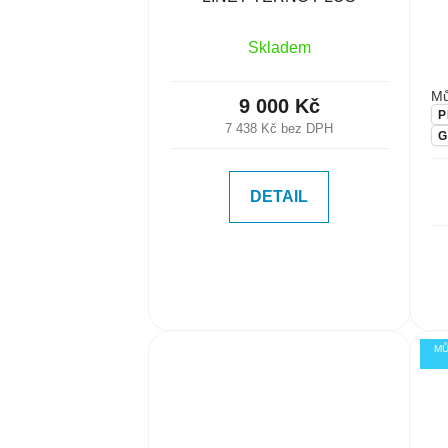
u
k
Skladem
t
ů
Mů
9 000 Kč
P
7 438 Kč bez DPH
G
DETAIL
MŮ