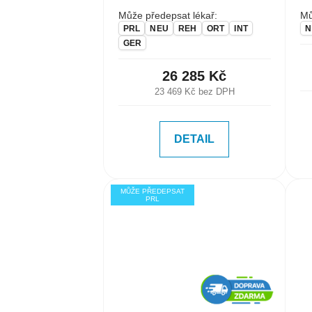
Může předepsat lékař:
Mů
PRL
NEU
REH
ORT
INT
N
GER
26 285 Kč
23 469 Kč bez DPH
DETAIL
MŮŽE PŘEDEPSAT
PRL