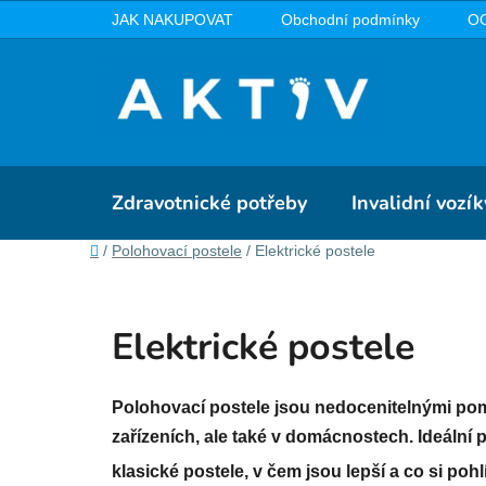
Přejít
JAK NAKUPOVAT
Obchodní podmínky
O
na
obsah
Zdravotnické potřeby
Invalidní vozík
Domů
/
Polohovací postele
/
Elektrické postele
Elektrické postele
Polohovací postele jsou nedocenitelnými pom
zařízeních, ale také v domácnostech. Ideální p
klasické postele, v čem jsou lepší a co si pohl