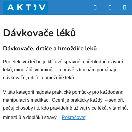
Přejít
Hledat
NÁKUP
na
obsah
KOŠÍK
Dávkovače léků
Dávkovače, drtiče a hmoždíře léků
Pro efektivní léčbu je klíčové správné a přehledné užívání
léků, minerálů, vitamínů – a právě s tím nám pomáhají
dávkovače, drtiče a hmoždíře léků.
V této kategorii najdete praktické pomůcky pro každodenní
manipulaci s medikací. Ocení je prakticky každý – senioři,
pečující osoby i ti, kdo pravidelně užívají více léků, vitamínů,
minerálů a doplňků stravy.
Pokračovat