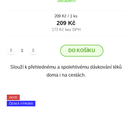
Skladem
Měrná
209 Kč / 1 ks
cena:
209 Kč
173 Kč bez DPH
DO KOŠÍKU
Slouží k přehlednému a spolehlivému dávkování léků
doma i na cestách.
AKCE
ČESKÁ VÝROBA