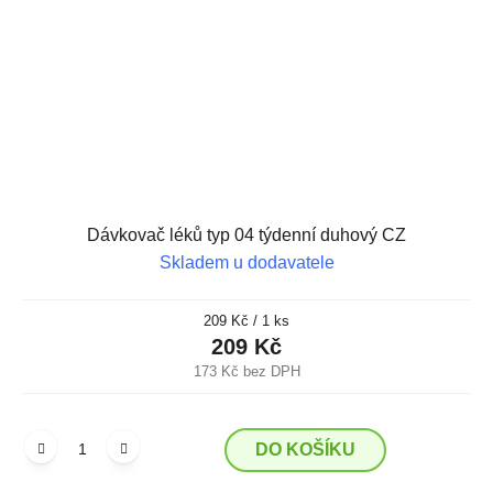
Dávkovač léků typ 04 týdenní duhový CZ
Skladem u dodavatele
Měrná
209 Kč / 1 ks
cena:
209 Kč
173 Kč bez DPH
DO KOŠÍKU