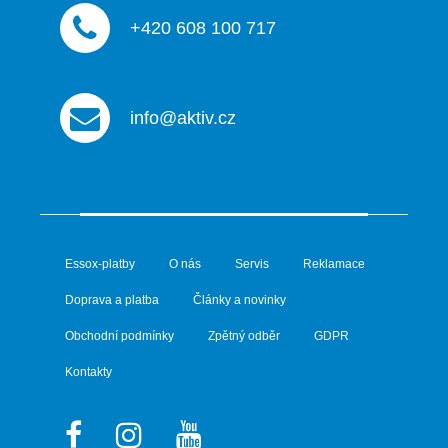
u
+420 608 100 717
info@aktiv.cz
Essox-platby
O nás
Servis
Reklamace
Doprava a platba
Články a novinky
Obchodní podmínky
Zpětný odběr
GDPR
Kontakty