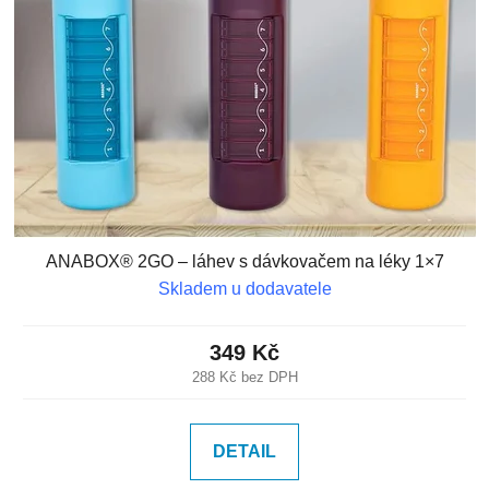
s
u
p
k
r
t
o
ů
d
u
k
t
ů
ANABOX® 2GO – láhev s dávkovačem na léky 1×7
Skladem u dodavatele
349 Kč
288 Kč bez DPH
DETAIL