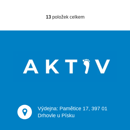
13
položek celkem
O
v
l
Z
á
á
d
p
a
a
c
t
í
p
í
r
v
k
y
v
ý
Výdejna: Pamětice 17, 397 01
p
Drhovle u Písku
i
s