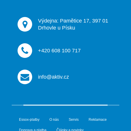
k
y
v
ý
Výdejna: Pamětice 17, 397 01
p
Drhovle u Písku
i
s
u
+420 608 100 717
info@aktiv.cz
Essox-platby
O nás
Servis
Reklamace
Doprava a platba
Články a novinky