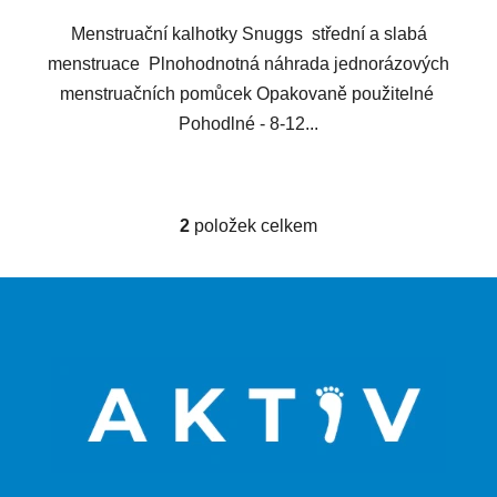
Menstruační kalhotky Snuggs střední a slabá
menstruace Plnohodnotná náhrada jednorázových
menstruačních pomůcek Opakovaně použitelné
Pohodlné - 8-12...
2
položek celkem
O
v
l
Z
á
á
d
p
a
a
c
t
í
p
í
r
v