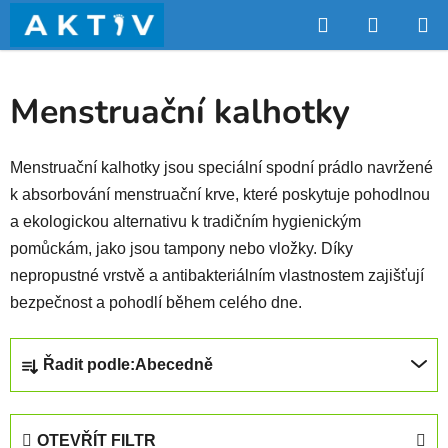
Přejít
Hledat
NÁKUP
na
obsah
KOŠÍK
Menstruační kalhotky
Menstruační kalhotky jsou speciální spodní prádlo navržené
k absorbování menstruační krve, které poskytuje pohodlnou
a ekologickou alternativu k tradičním hygienickým
pomůckám, jako jsou tampony nebo vložky. Díky
nepropustné vrstvě a antibakteriálním vlastnostem zajišťují
bezpečnost a pohodlí během celého dne.
Ř
Řadit podle:
Abecedně
a
z
e
OTEVŘÍT FILTR