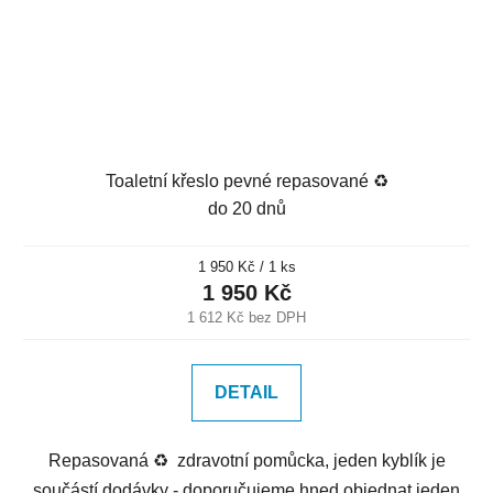
Toaletní křeslo pevné repasované ♻️
do 20 dnů
Měrná
1 950 Kč / 1 ks
cena:
1 950 Kč
1 612 Kč bez DPH
DETAIL
Repasovaná ♻️ zdravotní pomůcka, jeden kyblík je
součástí dodávky - doporučujeme hned objednat jeden