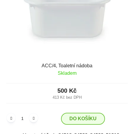
p
k
r
t
o
ů
d
u
k
t
ů
ACC/4, Toaletní nádoba
Skladem
500 Kč
413 Kč bez DPH
DO KOŠÍKU