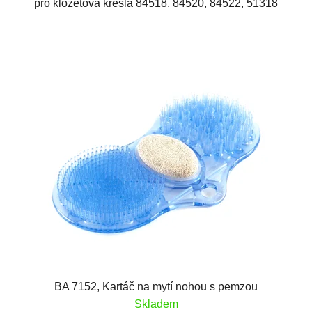
pro klozetová křesla 84518, 84520, 84522, 51318
BA 7152, Kartáč na mytí nohou s pemzou
Skladem