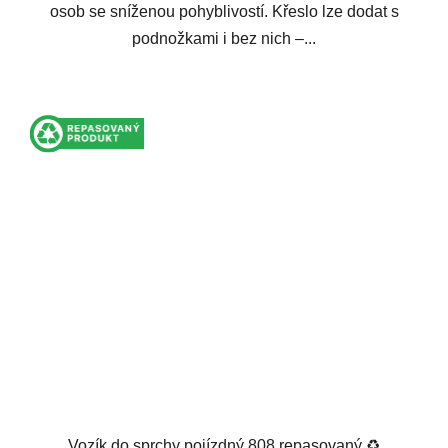
osob se sníženou pohyblivostí. Křeslo lze dodat s
podnožkami i bez nich –...
Vozík do sprchy pojízdný 808 repasovaný ♻️