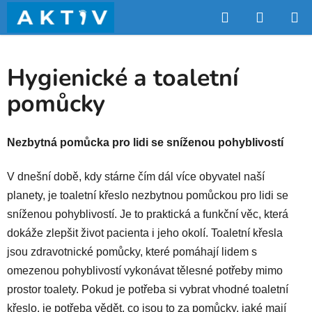
Přejít
Hledat
NÁKUP
na
obsah
KOŠÍK
Hygienické a toaletní
pomůcky
Nezbytná pomůcka pro lidi se sníženou pohyblivostí
V dnešní době, kdy stárne čím dál více obyvatel naší
planety, je toaletní křeslo nezbytnou pomůckou pro lidi se
sníženou pohyblivostí. Je to praktická a funkční věc, která
dokáže zlepšit život pacienta i jeho okolí. Toaletní křesla
jsou zdravotnické pomůcky, které pomáhají lidem s
omezenou pohyblivostí vykonávat tělesné potřeby mimo
prostor toalety. Pokud je potřeba si vybrat vhodné toaletní
křeslo, je potřeba vědět, co jsou to za pomůcky, jaké mají