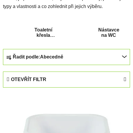
typy a vlastnosti a co zohlednit při jejich výběru.
Toaletní
Nástavce
křesla
na WC
použitá
Ř
Řadit podle:
Abecedně
a
z
e
OTEVŘÍT FILTR
n
í
V
p
ý
r
p
o
i
d
s
u