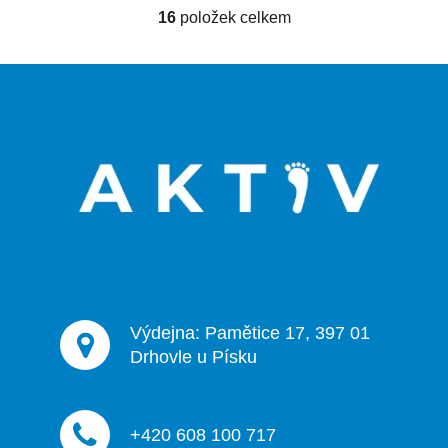
16
položek celkem
O
v
l
Z
á
á
d
p
a
a
c
t
í
p
í
r
v
k
y
v
ý
Výdejna: Pamětice 17, 397 01
p
Drhovle u Písku
i
s
u
+420 608 100 717