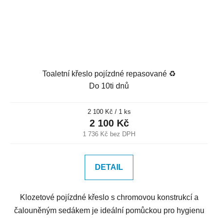
Toaletní křeslo pojízdné repasované ♻️
Do 10ti dnů
Měrná
2 100 Kč / 1 ks
cena:
2 100 Kč
1 736 Kč bez DPH
DETAIL
Klozetové pojízdné křeslo s chromovou konstrukcí a
čalouněným sedákem je ideální pomůckou pro hygienu