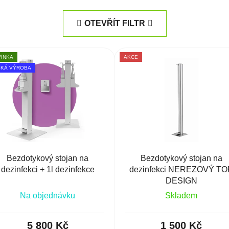
OTEVŘÍT FILTR
INKA
AKCE
SKÁ VÝROBA
Bezdotykový stojan na
Bezdotykový stojan na
dezinfekci + 1l dezinfekce
dezinfekci NEREZOVÝ TO
DESIGN
Na objednávku
Skladem
5 800 Kč
1 500 Kč