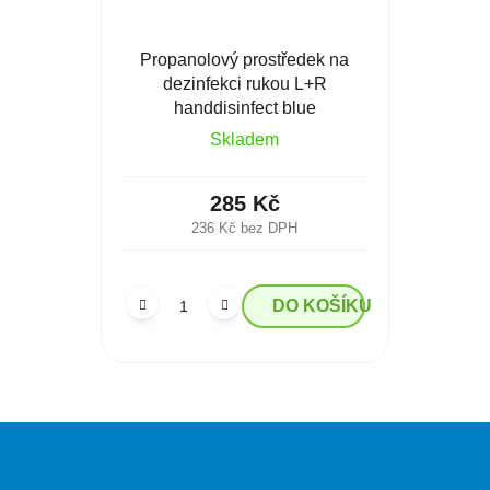
Propanolový prostředek na
dezinfekci rukou L+R
handdisinfect blue
Skladem
285 Kč
236 Kč bez DPH
DO KOŠÍKU
O
v
l
á