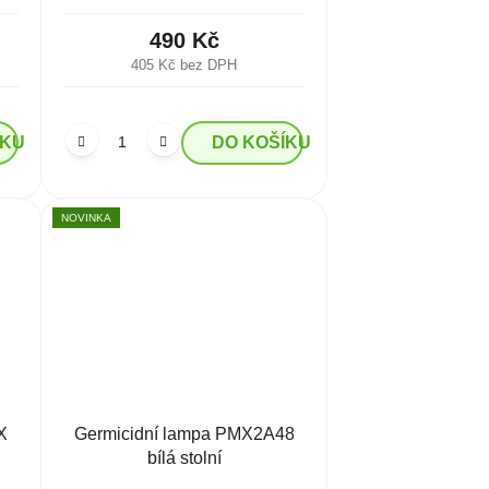
490 Kč
405 Kč bez DPH
ÍKU
DO KOŠÍKU
NOVINKA
X
Germicidní lampa PMX2A48
bílá stolní