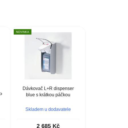
NOVINKA
Dávkovač L+R dispenser
P
blue s krátkou páčkou
Skladem u dodavatele
2 685 Kč