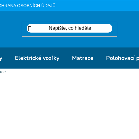
CHRANA OSOBNÍCH ÚDAJŮ
METODIKA
DOPRAVA A PLA
y
Elektrické vozíky
Matrace
Polohovací 
kce