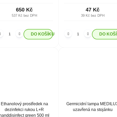
650 Kč
47 Kč
537 Kč bez DPH
39 Kč bez DPH
DO KOŠÍKU
DO KOŠ
Ethanolový prostředek na
Germicidní lampa MEDILU
dezinfekci rukou L+R
uzavřená na stojánku
handdisinfect green 500 ml