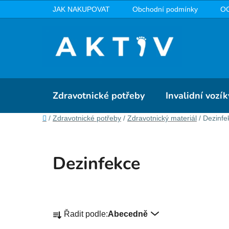
Přejít
JAK NAKUPOVAT
Obchodní podmínky
O
na
obsah
Zdravotnické potřeby
Invalidní vozík
Domů
/
Zdravotnické potřeby
/
Zdravotnický materiál
/
Dezinfe
Dezinfekce
Ř
Řadit podle:
Abecedně
a