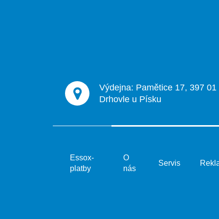
p
a
t
í
Výdejna: Pamětice 17, 397 01
Drhovle u Písku
Essox-
O
Servis
Rekl
platby
nás