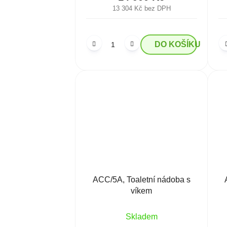
13 304 Kč bez DPH
DO KOŠÍKU
ACC/5A, Toaletní nádoba s
víkem
Skladem