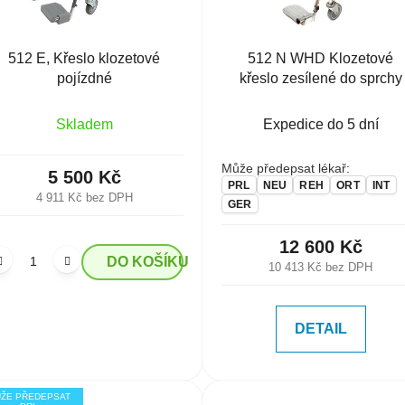
512 E, Křeslo klozetové
512 N WHD Klozetové
pojízdné
křeslo zesílené do sprchy
Skladem
Expedice do 5 dní
Může předepsat lékař:
5 500 Kč
PRL
NEU
REH
ORT
INT
4 911 Kč bez DPH
GER
12 600 Kč
DO KOŠÍKU
10 413 Kč bez DPH
DETAIL
ŽE PŘEDEPSAT