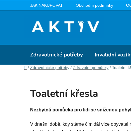
Přejít
JAK NAKUPOVAT
Obchodní podmínky
O
na
obsah
Zdravotnické potřeby
Invalidní vozík
Domů
/
Zdravotnické potřeby
/
Zdravotní pomůcky
/
Toaletní k
Toaletní křesla
Nezbytná pomůcka pro lidi se sníženou pohyb
V dnešní době, kdy stárne čím dál více obyvatel n