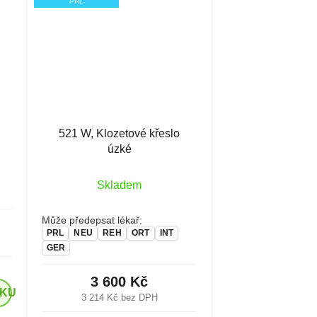
PRL
521 W, Klozetové křeslo
úzké
Skladem
Může předepsat lékař:
PRL
NEU
REH
ORT
INT
GER
3 600 Kč
ÍKU
3 214 Kč bez DPH