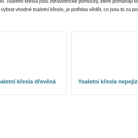
okolí. Toaletní křesla jsou zdravotnické pomůcky, které pomáhají
vybrat vhodné toaletní křeslo, je potřeba vědět, co jsou to za po
aletní křesla dřevěná
Toaletní křesla nepojí