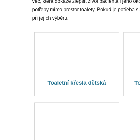
věc, která dokáže zlepšit život pacienta i jeho 
potřeby mimo prostor toalety. Pokud je potřeba si 
při jejich výběru.
Toaletní křesla dětská
To