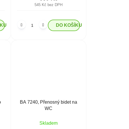
545 Kč bez DPH
ÍKU
DO KOŠÍKU
o
BA 7240, Přenosný bidet na
WC
Skladem