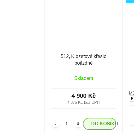
512, Klozetové křeslo
pojízdné
Skladem
Mů
4 900 Kč
P
4 375 Kč bez DPH
DO KOŠÍKU