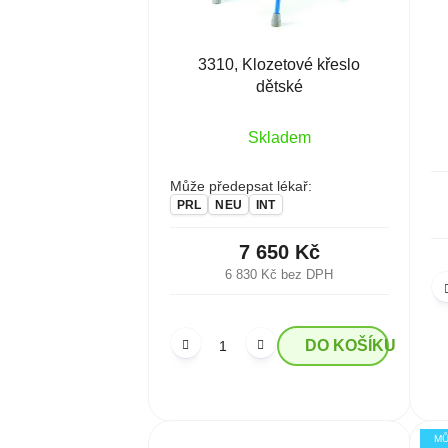
r
t
o
ů
d
3310, Klozetové křeslo
dětské
u
k
Skladem
t
ů
Může předepsat lékař:
PRL
NEU
INT
7 650 Kč
6 830 Kč bez DPH
DO KOŠÍKU
MŮ