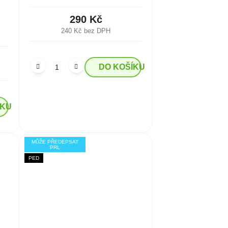
290 Kč
240 Kč bez DPH
DO KOŠÍKU
ÍKU
MŮŽE PŘEDEPSAT
PRL
PED