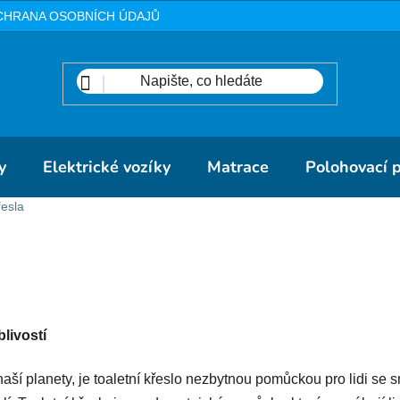
CHRANA OSOBNÍCH ÚDAJŮ
METODIKA
DOPRAVA A PLA
y
Elektrické vozíky
Matrace
Polohovací 
řesla
livostí
aší planety, je toaletní křeslo nezbytnou pomůckou pro lidi se s