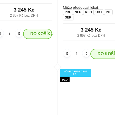
Může předepsat lékař:
3 245 Kč
PRL
NEU
REH
ORT
INT
2 897 Kč bez DPH
GER
3 245 Kč
DO KOŠÍKU
2 897 Kč bez DPH
DO KOŠ
MŮŽE PŘEDEPSAT
PRL
PED