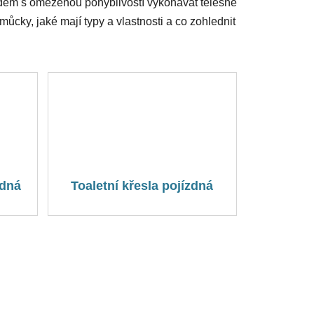
 lidem s omezenou pohyblivostí vykonávat tělesné
můcky, jaké mají typy a vlastnosti a co zohlednit
zdná
Toaletní křesla pojízdná