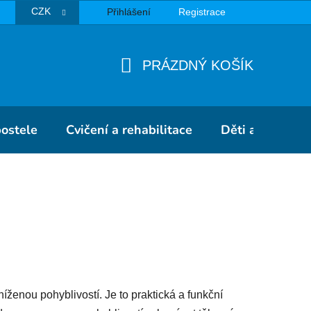
CZK
Přihlášení
Registrace
TBA
PRÁZDNÝ KOŠÍK
NÁKUPNÍ
KOŠÍK
postele
Cvičení a rehabilitace
Děti a školky
níženou pohyblivostí. Je to praktická a funkční