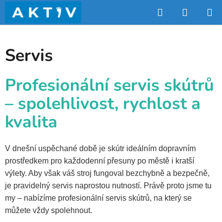
Přejít
Hledat
NÁKUP
na
obsah
KOŠÍK
Servis
Profesionální servis skútrů
– spolehlivost, rychlost a
kvalita
V dnešní uspěchané době je skútr ideálním dopravním
prostředkem pro každodenní přesuny po městě i kratší
výlety. Aby však váš stroj fungoval bezchybně a bezpečně,
je pravidelný servis naprostou nutností. Právě proto jsme tu
my – nabízíme profesionální servis skútrů, na který se
můžete vždy spolehnout.