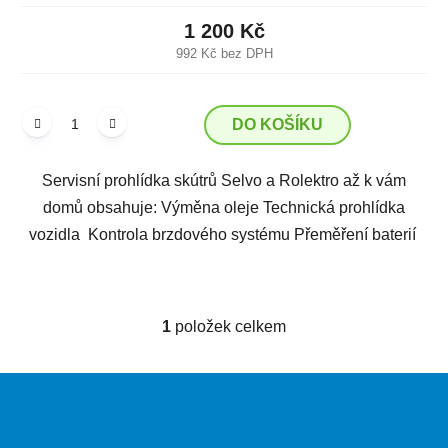
1 200 Kč
992 Kč bez DPH
DO KOŠÍKU
Servisní prohlídka skútrů Selvo a Rolektro až k vám
domů obsahuje: Výměna oleje Technická prohlídka
vozidla Kontrola brzdového systému Přeměření baterií
1
položek celkem
O
v
l
Z
á
á
d
p
a