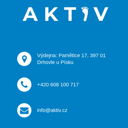
a
c
t
í
p
í
r
v
k
y
v
ý
Výdejna: Pamětice 17, 397 01
p
Drhovle u Písku
i
s
u
+420 608 100 717
info@aktiv.cz