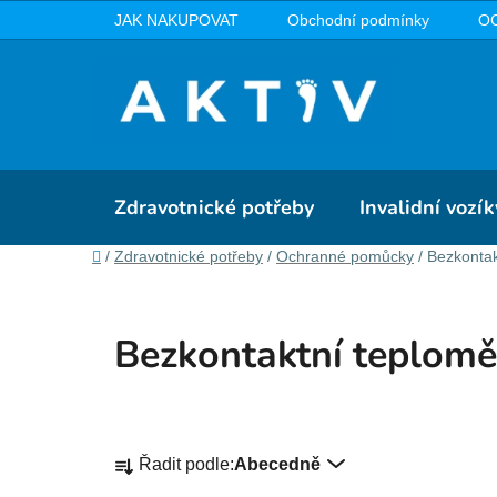
Přejít
JAK NAKUPOVAT
Obchodní podmínky
O
na
obsah
Zdravotnické potřeby
Invalidní vozík
Domů
/
Zdravotnické potřeby
/
Ochranné pomůcky
/
Bezkontak
Bezkontaktní teplomě
Ř
Řadit podle:
Abecedně
a