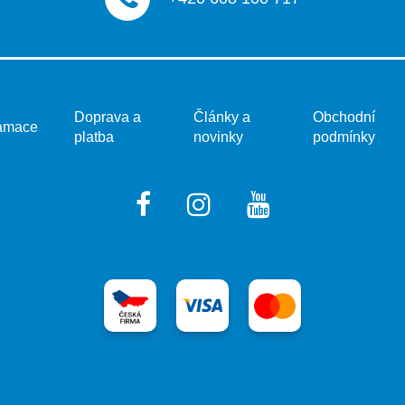
v
ý
p
i
s
u
Doprava a
Články a
Obchodní
amace
platba
novinky
podmínky