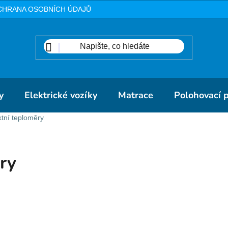
CHRANA OSOBNÍCH ÚDAJŮ
METODIKA
DOPRAVA A PLA
y
Elektrické vozíky
Matrace
Polohovací 
tní teploměry
ry