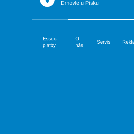
Drhovle u Písku
Essox-
O
Servis
Rekl
platby
nás