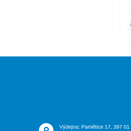
Z
á
p
a
t
í
Výdejna: Pamětice 17, 397 01