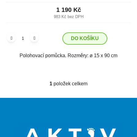
1 190 Kč
983 Kč bez DPH
DO KOŠÍKU
Polohovací pomůcka. Rozměry: ø 15 x 90 cm
1
položek celkem
O
v
l
Z
á
á
d
p
a
a
c
t
í