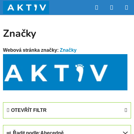
Přejít
Hledat
NÁKUP
na
obsah
KOŠÍK
Značky
Webová stránka značky:
Značky
OTEVŘÍT FILTR
Ř
Řadit podle:
Abecedně