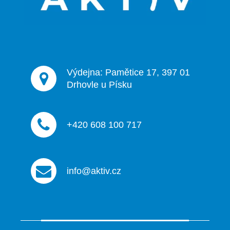
p
í
r
v
k
y
v
ý
Výdejna: Pamětice 17, 397 01
p
Drhovle u Písku
i
s
u
+420 608 100 717
info@aktiv.cz