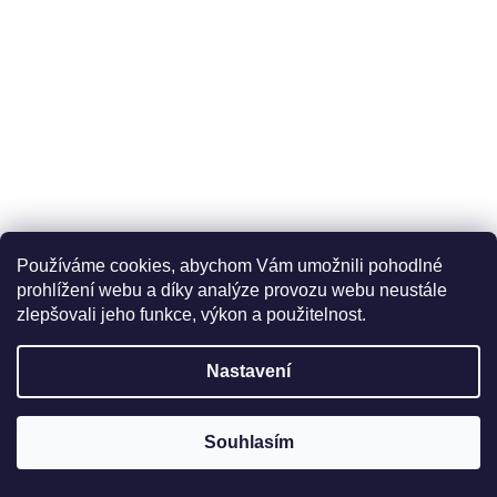
Používáme cookies, abychom Vám umožnili pohodlné
Čtyřkolové chodítko s podnožkami skládací BOGOTA
prohlížení webu a díky analýze provozu webu neustále
Dodání 2 - 3 týdny
zlepšovali jeho funkce, výkon a použitelnost.
4 890 Kč
Nastavení
4 041 Kč bez DPH
Souhlasím
DO KOŠÍKU