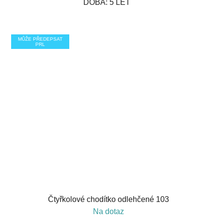
DOBA: 5 LET
MŮŽE PŘEDEPSAT
PRL
Čtyřkolové chodítko odlehčené 103
Na dotaz