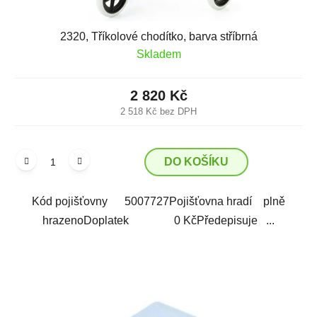
2320, Tříkolové chodítko, barva stříbrná
Skladem
2 820 Kč
2 518 Kč bez DPH
DO KOŠÍKU
Kód pojišťovny 5007727Pojišťovna hradí plně
hrazenoDoplatek 0 KčPředepisuje ...