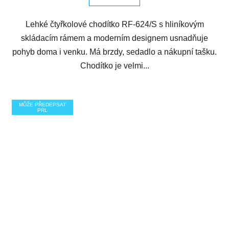
Lehké čtyřkolové chodítko RF-624/S s hliníkovým
skládacím rámem a moderním designem usnadňuje
pohyb doma i venku. Má brzdy, sedadlo a nákupní tašku.
Chodítko je velmi...
MŮŽE PŘEDEPSAT
PRL