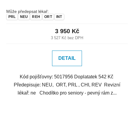
Může předepsat lékař:
PRL
NEU
REH
ORT
INT
3 950 Kč
3 527 Kč bez DPH
DETAIL
Kód pojišťovny: 5017956 Doplatatek 542 Kč
Předepisuje: NEU, ORT, PRL , CHI, REV Revizní
lékař: ne Chodítko pro seniory - pevný rám z...