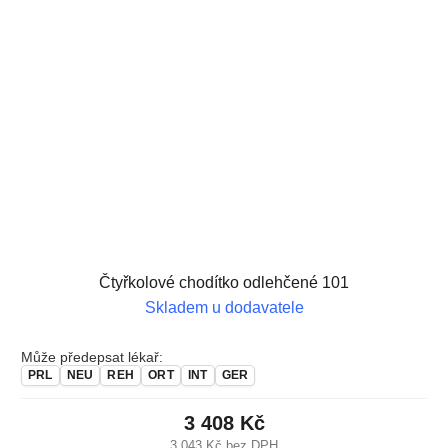
Čtyřkolové chodítko odlehčené 101
Skladem u dodavatele
Může předepsat lékař:
PRL
NEU
REH
ORT
INT
GER
3 408 Kč
3 043 Kč bez DPH