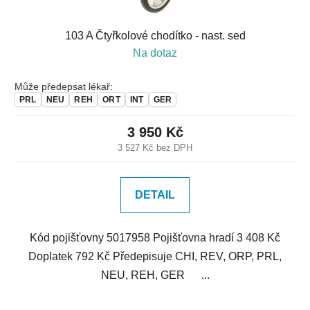
ů
103 A Čtyřkolové chodítko - nast. sed
Na dotaz
Může předepsat lékař:
PRL
NEU
REH
ORT
INT
GER
3 950 Kč
3 527 Kč bez DPH
DETAIL
Kód pojišťovny 5017958 Pojišťovna hradí 3 408 Kč
Doplatek 792 Kč Předepisuje CHI, REV, ORP, PRL,
NEU, REH, GER ...