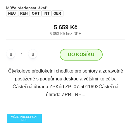
Může předepsat lékař:
NEU
REH
ORT
INT
GER
5 659 Kč
5 053 Kč bez DPH
DO KOŠÍKU
Čtyřkolové předloketní chodítko pro seniory a zdravotně
postižené s podpůrnou deskou a většími kolečky.
Částečná úhrada ZPKód ZP: 07-5011693Částečná
úhrada ZPRL NE...
MŮŽE PŘEDEPSAT
PRL