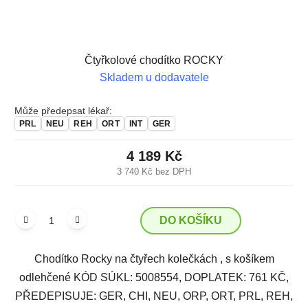
Čtyřkolové chodítko ROCKY
Skladem u dodavatele
Může předepsat lékař:
PRL
NEU
REH
ORT
INT
GER
4 189 Kč
3 740 Kč bez DPH
DO KOŠÍKU
Chodítko Rocky na čtyřech kolečkách , s košíkem
odlehčené KÓD SÚKL: 5008554, DOPLATEK: 761 KČ,
PŘEDEPISUJE: GER, CHI, NEU, ORP, ORT, PRL, REH,