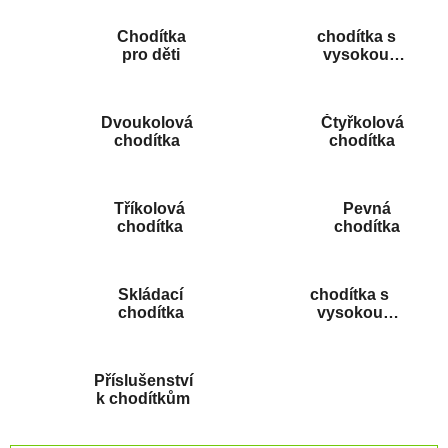
Chodítka
chodítka s
pro děti
vysokou
oporou
Dvoukolová
Čtyřkolová
chodítka
chodítka
Tříkolová
Pevná
chodítka
chodítka
Skládací
chodítka s
chodítka
vysokou
oporou-
předloketní
Příslušenství
k chodítkům