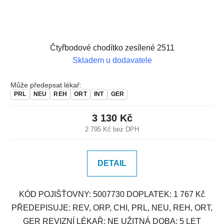
Čtyřbodové chodítko zesílené 2511
Skladem u dodavatele
Může předepsat lékař:
PRL
NEU
REH
ORT
INT
GER
3 130 Kč
2 795 Kč bez DPH
DETAIL
KÓD POJIŠŤOVNY: 5007730 DOPLATEK: 1 767 Kč
PŘEDEPISUJE: REV, ORP, CHI, PRL, NEU, REH, ORT,
GER REVIZNÍ LÉKAŘ: NE UŽITNÁ DOBA: 5 LET