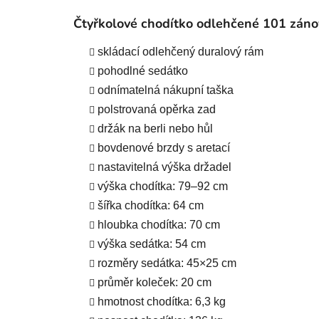
Čtyřkolové chodítko odlehčené 101 zánov
skládací odlehčený duralový rám
pohodlné sedátko
odnímatelná nákupní taška
polstrovaná opěrka zad
držák na berli nebo hůl
bovdenové brzdy s aretací
nastavitelná výška držadel
výška chodítka: 79–92 cm
šířka chodítka: 64 cm
hloubka chodítka: 70 cm
výška sedátka: 54 cm
rozměry sedátka: 45×25 cm
průměr koleček: 20 cm
hmotnost chodítka: 6,3 kg