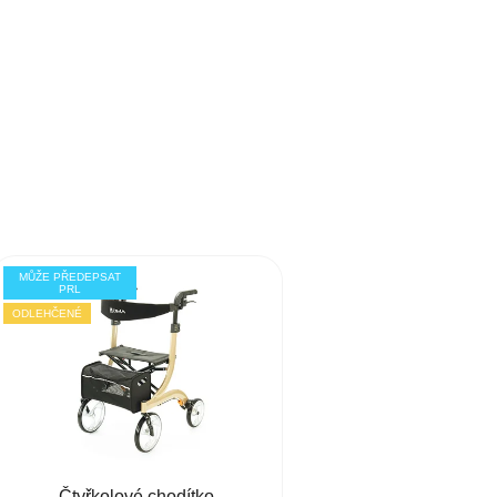
MŮŽE PŘEDEPSAT
PRL
ODLEHČENÉ
Čtyřkolové chodítko