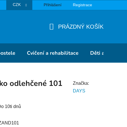
CZK
Přihlášení
Registrace
TBA
PRÁZDNÝ KOŠÍK
NÁKUPNÍ
KOŠÍK
postele
Cvičení a rehabilitace
Děti a školky
tko odlehčené 101
Značka:
DAYS
o 10ti dnů
ZAND101