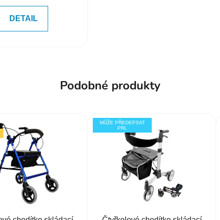
DETAIL
Podobné produkty
MŮŽE PŘEDEPSAT
PRL
ové chodítko skládací
Čtyřkolové chodítko skládací