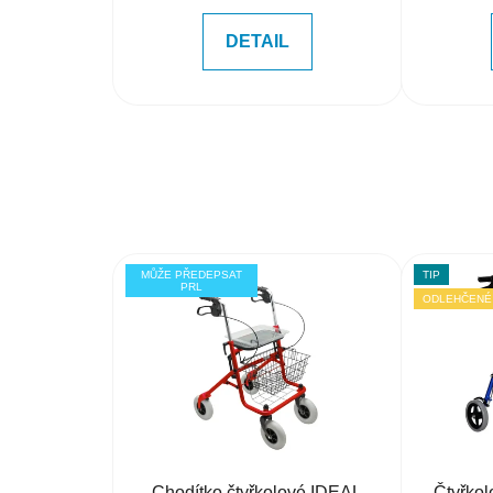
DETAIL
MŮŽE PŘEDEPSAT
TIP
PRL
ODLEHČENÉ
Chodítko čtyřkolové IDEAL
Čtyřkol