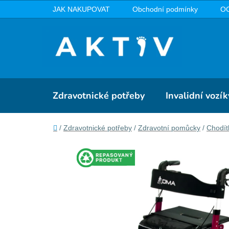
Přejít
JAK NAKUPOVAT
Obchodní podmínky
O
na
obsah
Zdravotnické potřeby
Invalidní vozík
Domů
/
Zdravotnické potřeby
/
Zdravotní pomůcky
/
Chodít