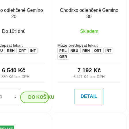
ko odlehčené Gemino
Chodítko odlehčené Gemino
20
30
Do 10ti dnů
Skladem
epsat lékař:
Může předepsat lékař:
EU
REH
ORT
INT
PRL
NEU
REH
ORT
INT
GER
6 540 Kč
7 192 Kč
5 839 Kč bez DPH
6 421 Kč bez DPH
DETAIL
DO KOŠÍKU