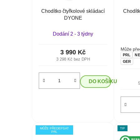
Chodítko čtyřkolové skládací
Chodít
DYONE
Dodání 2 - 3 týdny
Může před
3 990 Kč
PRL
N
3 298 Kč bez DPH
GER
DO KOŠÍKU
MŮŽE PŘEDEPSAT
TIP
PRL