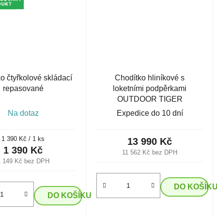
o čtyřkolové skládací
Chodítko hliníkové s
repasované
loketními podpěrkami
OUTDOOR TIGER
Na dotaz
Expedice do 10 dní
Měrná
1 390 Kč / 1 ks
13 990 Kč
cena:
1 390 Kč
11 562 Kč bez DPH
1 149 Kč bez DPH
DO KOŠÍK
DO KOŠÍKU