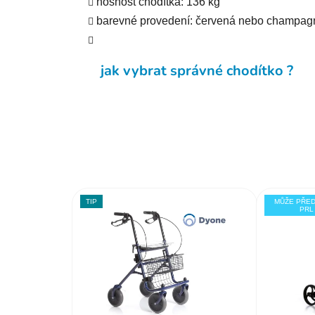
nosnost chodítka: 136 kg
barevné provedení: červená nebo champag
jak vybrat správné chodítko ?
TIP
MŮŽE PŘE
PRL