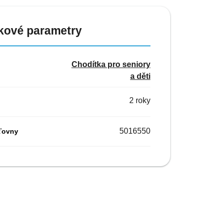
kové parametry
Chodítka pro seniory
a děti
2 roky
5016550
ťovny