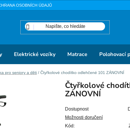
CHRANA OSOBNÍCH ÚDAJŮ
METODIKA
DOPRAVA A PLA
y
Elektrické vozíky
Matrace
Polohovací 
ka pro seniory a děti
/
Čtyřkolové chodítko odlehčené 101 ZÁNOVNÍ
Čtyřkolové chodí
ZÁNOVNÍ
Dostupnost
D
Možnosti doručení
Kód: