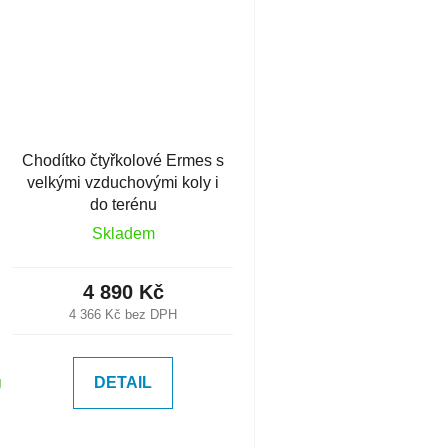
Chodítko čtyřkolové Ermes s
velkými vzduchovými koly i
do terénu
Skladem
4 890 Kč
4 366 Kč bez DPH
DETAIL
U