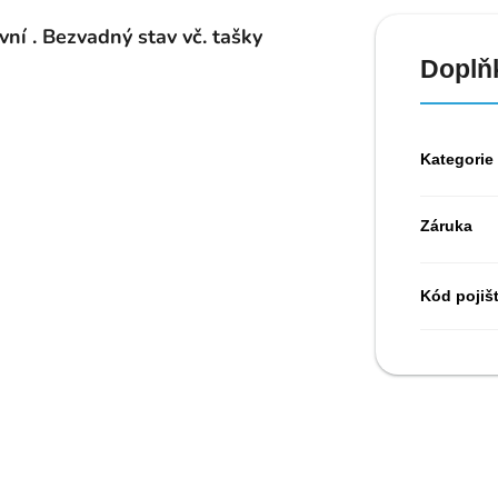
ní . Bezvadný stav vč. tašky
Doplň
Kategorie
Záruka
Kód pojiš