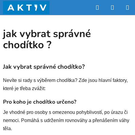
Přejít
Hledat
NÁKUP
na
obsah
KOŠÍK
jak vybrat správné
chodítko ?
Jak vybrat správné chodítko?
Nevíte si rady s výběrem chodítka? Zde jsou hlavní faktory,
které je třeba zvážit:
Pro koho je chodítko určeno?
Je vhodné pro osoby s omezenou pohyblivostí, po úrazu či
nemoci. Pomáhá s udržením rovnováhy a přenášením váhy
těla.