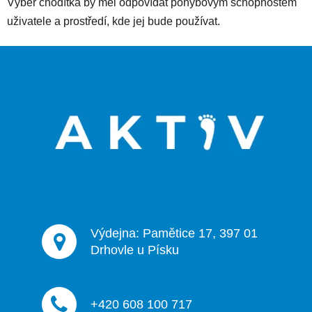
Výběr chodítka by měl odpovídat pohybovým schopnostem
uživatele a prostředí, kde jej bude používat.
Z
á
p
a
t
í
Výdejna: Pamětice 17, 397 01
Drhovle u Písku
+420 608 100 717