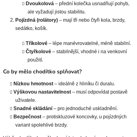
Dvoukolová
– přední kolečka usnadňují pohyb,
ale vyžadují jistou stabilitu.
Pojízdná (rolátory)
– mají tři nebo čtyři kola, brzdy,
sedátko, košík.
Tříkolové
– lépe manévrovatelné, méně stabilní.
Čtyřkolové
– stabilnější, vhodné i na venkovní
použití.
Co by mělo chodítko splňovat?
Nízkou hmotnost
– ideálně z hliníku či duralu.
Výškovou nastavitelnost
– musí odpovídat postavě
uživatele.
Snadné skládání
– pro jednoduché uskladnění.
Bezpečnost
– protiskluzové koncovky, u pojízdných
variant spolehlivé brzdy.