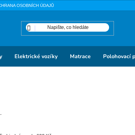
CHRANA OSOBNÍCH ÚDAJŮ
METODIKA
DOPRAVA A PLA
y
Elektrické vozíky
Matrace
Polohovací 
.