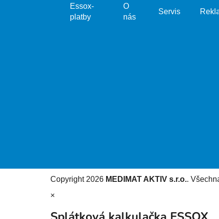
Essox-
O
Servis
Rekl
platby
nás
Copyright 2026
MEDIMAT AKTIV s.r.o.
. Všechn
×
Splátková kalkulačka ESSOX