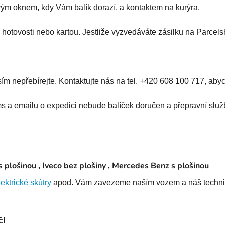
ým oknem, kdy Vám balík dorazí, a kontaktem na kurýra.
v hotovosti nebo kartou. Jestliže vyzvedáváte zásilku na Parcels
ím nepřebírejte. Kontaktujte nás na tel. +420 608 100 717, abyc
 a emailu o expedici nebude balíček doručen a přepravní služb
plošinou , Iveco bez plošiny , Mercedes Benz s plošinou
lektrické skútry
apod. Vám zavezeme naším vozem a náš technik 
č!