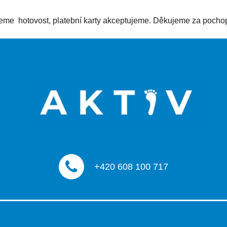
ujeme hotovost, platební karty akceptujeme. Děkujeme za pocho
+420 608 100 717