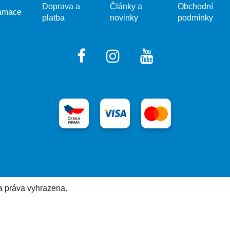
Doprava a
Články a
Obchodní
amace
platba
novinky
podmínky
a práva vyhrazena.