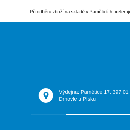
Při odběru zboží na skladě v Paměticích prefer
Z
á
p
a
t
í
Výdejna: Pamětice 17, 397 01
Drhovle u Písku