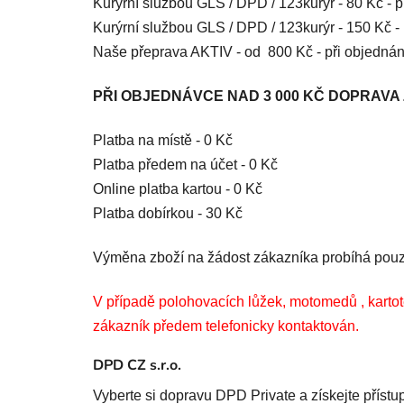
Kurýrní službou GLS / DPD / 123kurýr - 80 Kč - 
Kurýrní službou GLS / DPD / 123kurýr - 150 Kč -
Naše přeprava AKTIV - od 800 Kč - při objedná
PŘI OBJEDNÁVCE NAD 3 000 KČ DOPRAVA
Platba na místě - 0 Kč
Platba předem na účet - 0 Kč
Online platba kartou - 0 Kč
Platba dobírkou - 30 Kč
Výměna zboží na žádost zákazníka probíhá pouze 
V případě polohovacích lůžek, motomedů , kartot
zákazník předem telefonicky kontaktován.
DPD CZ s.r.o.
Vyberte si dopravu DPD Private a získejte příst