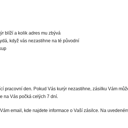
r blíží a kolik adres mu zbývá
 vydá, když vás nezastihne na té původní
kup
í pracovní den. Pokud Vás kurýr nezastihne, zásilku Vám může 
e na Vás počká celých 7 dní.
ám email, kde najdete informace o Vaší zásilce. Na uvedeném