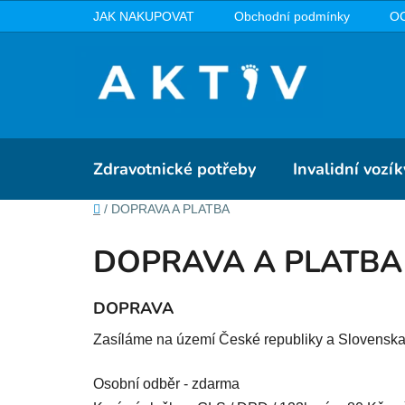
Přejít
JAK NAKUPOVAT
Obchodní podmínky
O
na
obsah
Zdravotnické potřeby
Invalidní vozík
Domů
/
DOPRAVA A PLATBA
DOPRAVA A PLATBA
DOPRAVA
Zasíláme na území České republiky a Slovenska
Osobní odběr - zdarma