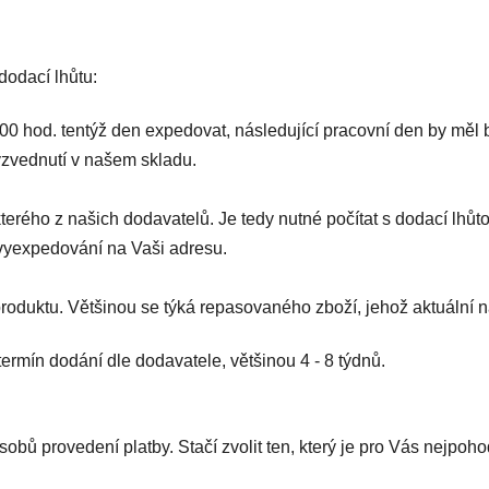
odací lhůtu:
0 hod. tentýž den expedovat, následující pracovní den by měl
zvednutí v našem skladu.
erého z našich dodavatelů. Je tedy nutné počítat s dodací lhů
vyexpedování na Vaši adresu.
roduktu. Většinou se týká repasovaného zboží, jehož aktuální 
ermín dodání dle dodavatele, většinou 4 - 8 týdnů.
bů provedení platby. Stačí zvolit ten, který je pro Vás nejpoho