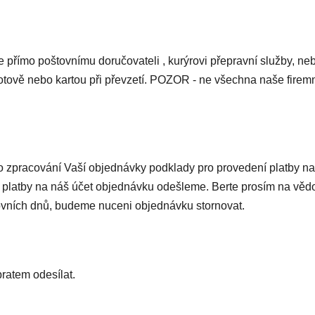
e přímo poštovnímu doručovateli , kurýrovi přepravní služby, 
otově nebo kartou při převzetí. POZOR - ne všechna naše firemn
o zpracování Vaší objednávky podklady pro provedení platby na 
ní platby na náš účet objednávku odešleme. Berte prosím na vě
covních dnů, budeme nuceni objednávku stornovat.
bratem odesílat.