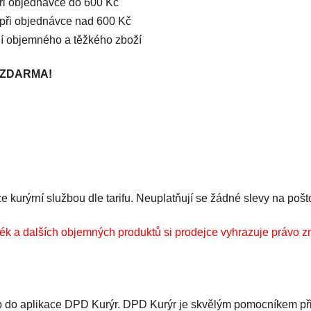
při objednávce do 600 Kč
 při objednávce nad 600 Kč
ní objemného a těžkého zboží
 ZDARMA!
kurýrní službou dle tarifu. Neuplatňují se žádné slevy na pošt
ék a dalších objemných produktů si prodejce vyhrazuje právo z
up do aplikace DPD Kurýr. DPD Kurýr je skvělým pomocníkem při