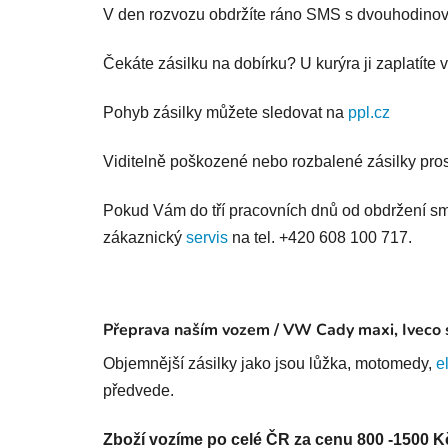
V den rozvozu obdržíte ráno SMS s dvouhodinov
Čekáte zásilku na dobírku? U kurýra ji zaplatíte 
Pohyb zásilky můžete sledovat na
ppl.cz
Viditelně poškozené nebo rozbalené zásilky pros
Pokud Vám do tří pracovních dnů od obdržení sms
zákaznický
servis
na tel. +420 608 100 717.
Přeprava naším vozem / VW Cady maxi, Iveco s 
Objemnější zásilky jako jsou lůžka, motomedy,
e
předvede.
Zboží vozíme po celé ČR za cenu 800 -1500 K