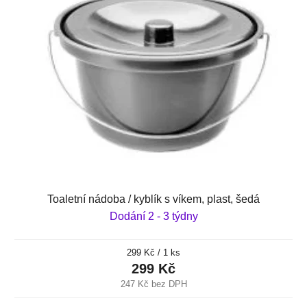
Toaletní nádoba / kyblík s víkem, plast, šedá
Dodání 2 - 3 týdny
Měrná
299 Kč / 1 ks
cena:
299 Kč
247 Kč bez DPH