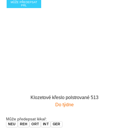
MŮŽE PŘEDEPSAT
PRL
Klozetové křeslo polstrované 513
Do týdne
Může předepsat lékař:
NEU
REH
ORT
INT
GER