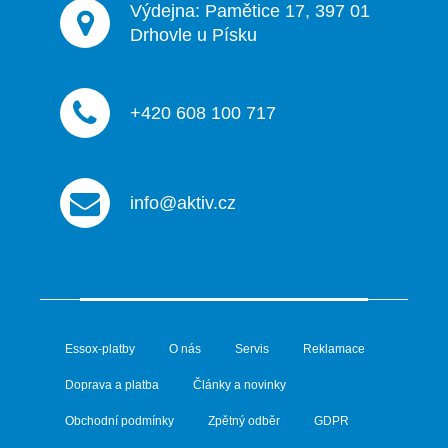
Výdejna: Pamětice 17, 397 01
Drhovle u Písku
+420 608 100 717
info@aktiv.cz
Essox-platby
O nás
Servis
Reklamace
Doprava a platba
Články a novinky
Obchodní podmínky
Zpětný odběr
GDPR