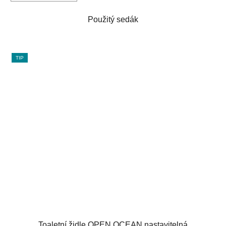
Použitý sedák
TIP
Toaletní židle OPEN OCEAN nastavitelná