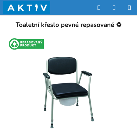
Přejít
Hledat
NÁKUP
na
obsah
KOŠÍK
Toaletní křeslo pevné repasované ♻️