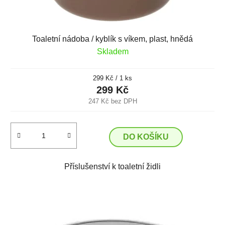
Toaletní nádoba / kyblík s víkem, plast, hnědá
Skladem
Měrná
299 Kč / 1 ks
cena:
299 Kč
247 Kč bez DPH
DO KOŠÍKU
Příslušenství k toaletní židli