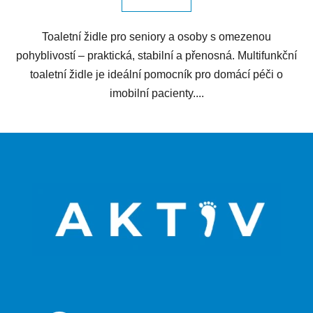
Toaletní židle pro seniory a osoby s omezenou
pohyblivostí – praktická, stabilní a přenosná. Multifunkční
toaletní židle je ideální pomocník pro domácí péči o
imobilní pacienty....
Z
á
p
a
t
í