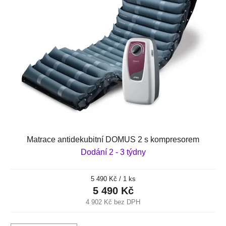
Matrace antidekubitní DOMUS 2 s kompresorem
Dodání 2 - 3 týdny
Měrná
5 490 Kč / 1 ks
cena:
5 490 Kč
4 902 Kč bez DPH