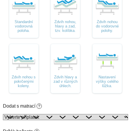
Standardní
Zdvih nohou,
Zdvih nohou
vodorovná
hlavy a zad,
do vodorovné
poloha.
tzv. kolíbka.
polohy.
Zdvih nohou s
Zdvih hlavy a
Nastavení
pokrčenými
zad v různých
výšky celého
koleny.
úhlech.
lůžka.
Dodat s matrací
?