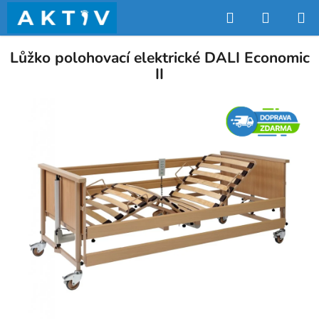
Přejít
Hledat
NÁKUP
na
obsah
KOŠÍK
Lůžko polohovací elektrické DALI Economic
II