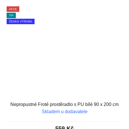
AKCE
TIP
ČESKÁ VÝROBA
Nepropustné Froté prostěradlo s PU bílé 90 x 200 cm
Skladem u dodavatele
559 Kč