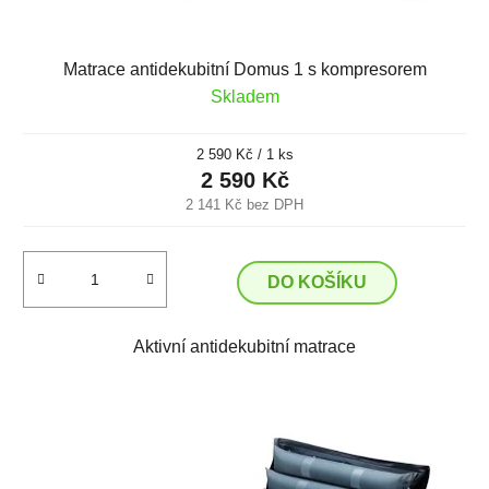
Matrace antidekubitní Domus 1 s kompresorem
Skladem
Měrná
2 590 Kč / 1 ks
cena:
2 590 Kč
2 141 Kč bez DPH
DO KOŠÍKU
Aktivní antidekubitní matrace