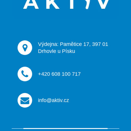
í
Výdejna: Pamětice 17, 397 01
Drhovle u Písku
+420 608 100 717
info@aktiv.cz