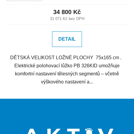
34 800 Kč
31 071 Kč bez DPH
DETAIL
DĚTSKÁ VELIKOST LOŽNÉ PLOCHY 75x165 cm .
Elektrické polohovací lůžko PB 326KID umožňuje
komfortní nastavení tělesných segmentů – včetně
výškového nastavení a...
Z
á
p
a
t