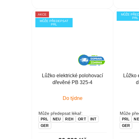
AKCE
MŮŽE PŘE
PRL
MŮŽE PŘEDEPSAT
PRL
Lůžko elektrické polohovací
Lůžko 
dřevěné PB 325-4
d
Do týdne
Může předepsat lékař:
Může před
PRL
NEU
REH
ORT
INT
PRL
N
GER
GER