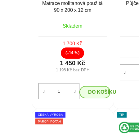
Matrace molitanová použitá
Půjče
90 x 200 x 12 cm
Skladem
1 700 Kč
(–14 %)
1 450 Kč
1 198 Kč bez DPH
DO KOŠÍKU
ČESKÁ VÝROBA
TIP
PAROP. POTAH