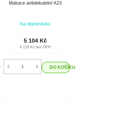
Matrace antidekubitní A23
Na objednávku
5 104 Kč
4 218 Kč bez DPH
U
DO KOŠÍKU