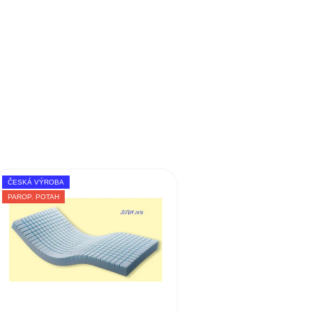
ČESKÁ VÝROBA
PAROP. POTAH