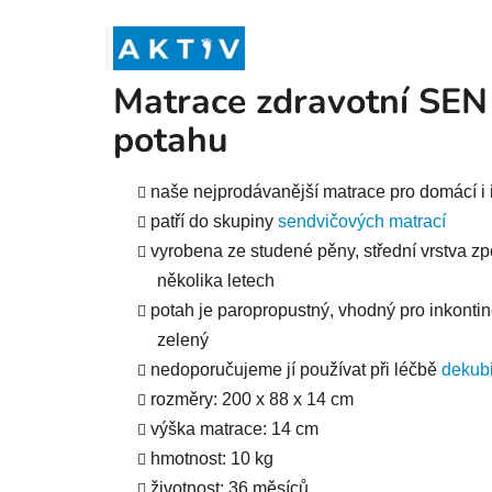
Matrace zdravotní SEN
potahu
naše nejprodávanější matrace pro domácí i in
patří do skupiny
sendvičových matrací
vyrobena ze studené pěny, střední vrstva zp
několika letech
potah je paropropustný, vhodný pro inkontine
zelený
nedoporučujeme jí používat při léčbě
dekubi
rozměry: 200 x 88 x 14 cm
výška matrace: 14 cm
hmotnost: 10 kg
životnost: 36 měsíců