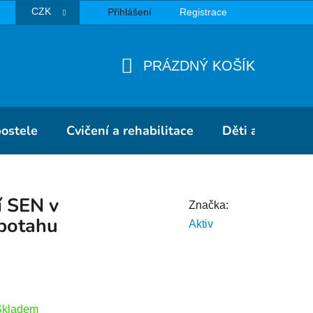
CZK
Přihlášení
Registrace
TBA
PRÁZDNÝ KOŠÍK
NÁKUPNÍ
KOŠÍK
postele
Cvičení a rehabilitace
Děti a školky
í SEN v
Značka:
potahu
Aktiv
Skladem