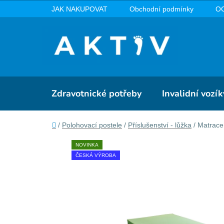
Přejít
JAK NAKUPOVAT
Obchodní podmínky
O
na
obsah
Zdravotnické potřeby
Invalidní vozík
Domů
/
Polohovací postele
/
Příslušenství - lůžka
/
Matrace
NOVINKA
ČESKÁ VÝROBA