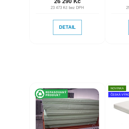
26 290 Kč
23 473 Kč bez DPH
2
DETAIL
NOVINKA
ČESKÁ VÝR