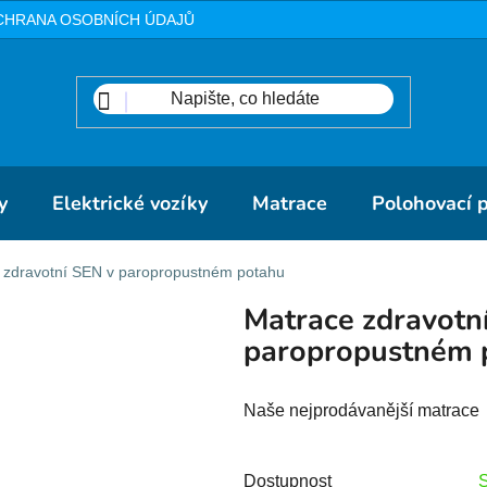
CHRANA OSOBNÍCH ÚDAJŮ
METODIKA
DOPRAVA A PLA
y
Elektrické vozíky
Matrace
Polohovací 
 zdravotní SEN v paropropustném potahu
Matrace zdravotn
paropropustném 
Naše nejprodávanější matrace
Dostupnost