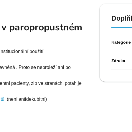
Doplň
 v paropropustném
Kategorie
stitucionální použití
Záruka
evněná . Proto se neproleží ani po
ntní pacienty, zip ve stranách, potah je
tů
(není antidekubitní)