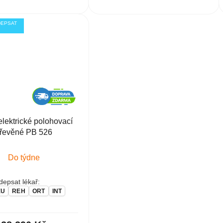
DEPSAT
elektrické polohovací
řevěné PB 526
Do týdne
epsat lékař:
EU
REH
ORT
INT