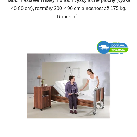
nabízí nastavení hlavy, nohou i výšky ložné plochy (výška
40-80 cm), rozměry 200 × 90 cm a nosnost až 175 kg.
Robustní...