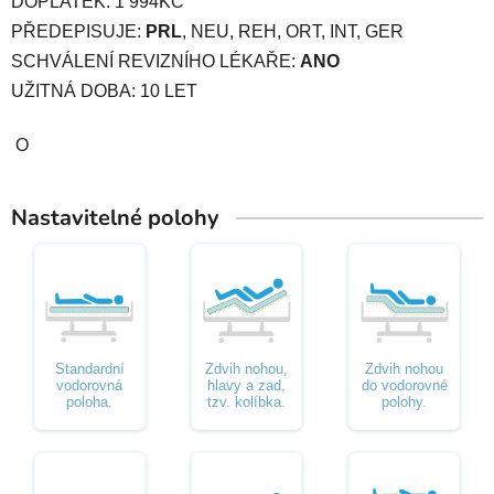
DOPLATEK: 1 994KČ
PŘEDEPISUJE:
PRL
, NEU, REH, ORT, INT, GER
SCHVÁLENÍ REVIZNÍHO LÉKAŘE:
ANO
UŽITNÁ DOBA: 10 LET
O
Nastavitelné polohy
Standardní
Zdvih nohou,
Zdvih nohou
vodorovná
hlavy a zad,
do vodorovné
poloha.
tzv. kolíbka.
polohy.