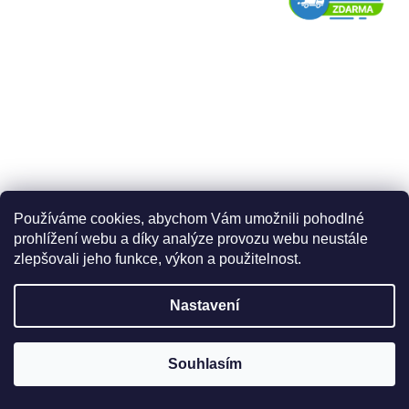
Používáme cookies, abychom Vám umožnili pohodlné
prohlížení webu a díky analýze provozu webu neustále
zlepšovali jeho funkce, výkon a použitelnost.
Lůžko polohovací elektrické dřevěné PB 326 KID
Skladem
Nastavení
Může předepsat lékař:
Souhlasím
NEU
REH
ORT
34 800 Kč