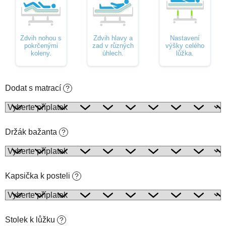
Zdvih nohou s
Zdvih hlavy a
Nastavení
pokrčenými
zad v různých
výšky celého
koleny.
úhlech.
lůžka.
Dodat s matrací
?
Držák bažanta
?
Kapsička k posteli
?
Stolek k lůžku
?