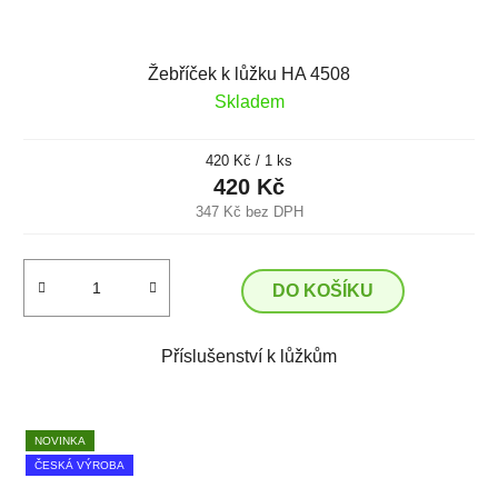
Žebříček k lůžku HA 4508
Skladem
Měrná
420 Kč / 1 ks
cena:
420 Kč
347 Kč bez DPH
DO KOŠÍKU
Příslušenství k lůžkům
NOVINKA
ČESKÁ VÝROBA