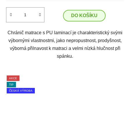
DO KOŠÍKU
Chránič matrace s PU laminací je charakteristický svými
výbornými vlastnostmi, jako nepropustnost, prodyšnost,
výborná přilnavost k matraci a velmi nízká hlučnost při
spánku.
AKCE
TIP
ČESKÁ VÝROBA