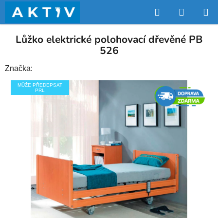
Přejít
Hledat
NÁKUP
na
obsah
KOŠÍK
Lůžko elektrické polohovací dřevěné PB
526
Značka:
MŮŽE PŘEDEPSAT
PRL