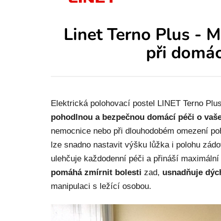
Linet Terno Plus - 
při domác
Elektrická polohovací postel LINET Terno Plu
pohodlnou a bezpečnou domácí péči o vaše
nemocnice nebo při dlouhodobém omezení pohy
lze snadno nastavit výšku lůžka i polohu zád
ulehčuje každodenní péči a přináší maximální 
pomáhá zmírnit bolesti
zad,
usnadňuje dýc
manipulaci s ležící osobou.