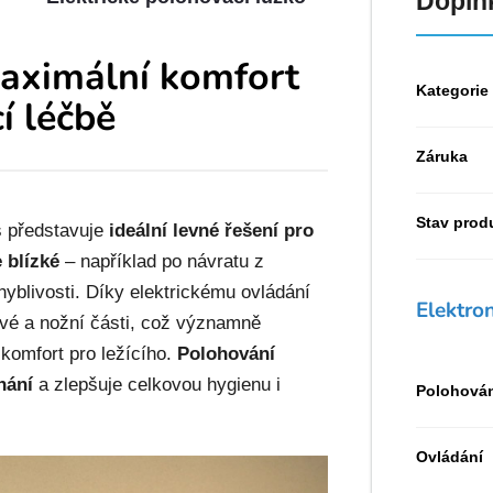
Doplň
Maximální komfort
Kategorie
í léčbě
Záruka
Stav prod
s představuje
ideální levné řešení pro
 blízké
– například po návratu z
blivosti. Díky elektrickému ovládání
Elektron
ové a nožní části, což významně
komfort pro ležícího.
Polohování
hání
a zlepšuje celkovou hygienu i
Polohová
Ovládání