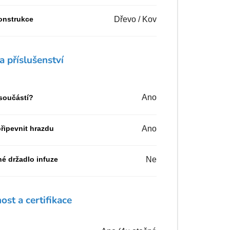
konstrukce
Dřevo / Kov
a příslušenství
Ano
 součástí?
řipevnit hrazdu
Ano
né držadlo infuze
Ne
st a certifikace