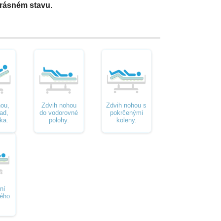
krásném stavu
.
hou,
Zdvih nohou
Zdvih nohou s
ad,
do vodorovné
pokrčenými
bka.
polohy.
koleny.
ní
lého