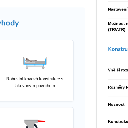
Nastavení 
ýhody
Možnost n
(TR/ATR)
Konstru
Vnější ro
Robustní kovová konstrukce s
lakovaným povrchem
Rozměry l
Nosnost
Konstrukc