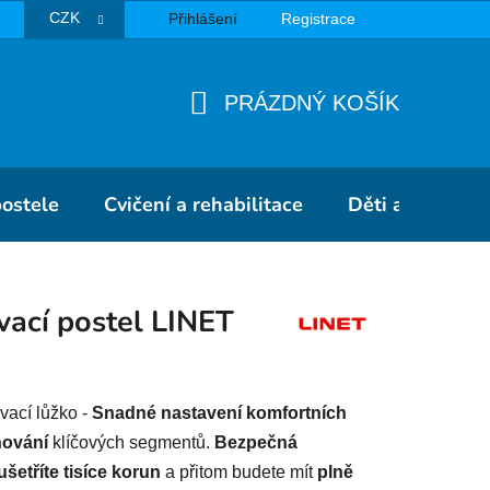
CZK
Přihlášení
Registrace
TBA
PRÁZDNÝ KOŠÍK
NÁKUPNÍ
KOŠÍK
postele
Cvičení a rehabilitace
Děti a školky
vací postel LINET
vací lůžko -
Snadné nastavení komfortních
hování
klíčových segmentů.
Bezpečná
ušetříte tisíce korun
a přitom budete mít
plně