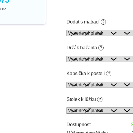
075
v.cz
Dodat s matrací
?
Držák bažanta
?
Kapsička k posteli
?
Stolek k lůžku
?
Dostupnost