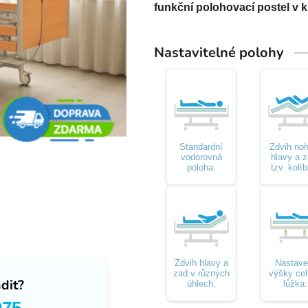
funkční polohovací postel v 
Nastavitelné polohy
Standardní
Zdvih no
vodorovná
hlavy a z
poloha.
tzv. kolí
Zdvih hlavy a
Nastave
zad v různých
výšky ce
dit?
úhlech.
lůžka.