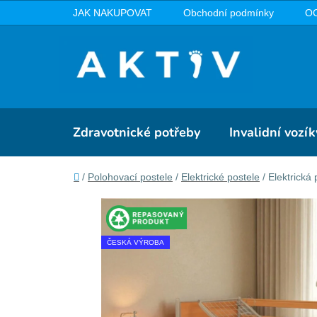
Přejít
JAK NAKUPOVAT
Obchodní podmínky
O
na
obsah
Zdravotnické potřeby
Invalidní vozík
Domů
/
Polohovací postele
/
Elektrické postele
/
Elektrick
ČESKÁ VÝROBA