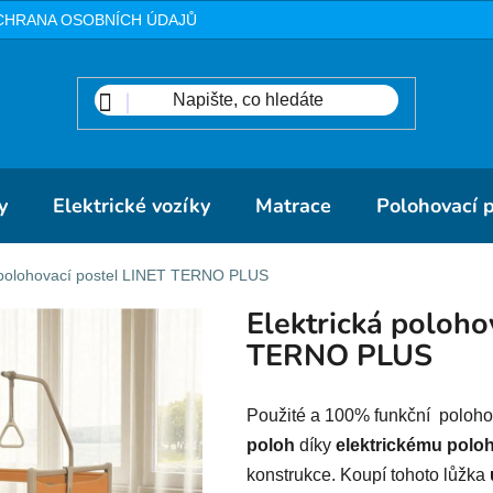
CHRANA OSOBNÍCH ÚDAJŮ
METODIKA
DOPRAVA A PLA
y
Elektrické vozíky
Matrace
Polohovací 
á polohovací postel LINET TERNO PLUS
Elektrická poloho
TERNO PLUS
Použité a 100% funkční poloho
poloh
díky
elektrickému polo
konstrukce. Koupí tohoto lůžka