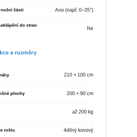
nožní části
Ano (např. 0–35°)
aklápění do stran
Ne
kce a rozměry
210 × 100 cm
změry
ožné plochy
200 × 90 cm
až 200 kg
e roštu
4dílný kovový