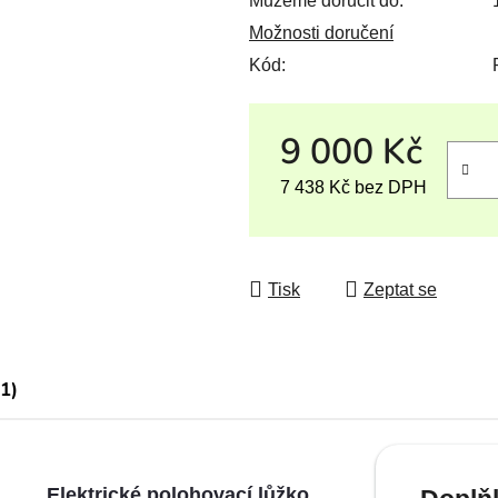
Můžeme doručit do:
Možnosti doručení
Kód:
9 000 Kč
7 438 Kč
bez DPH
Měrná cena:
Tisk
Zeptat se
(1)
Elektrické polohovací lůžko