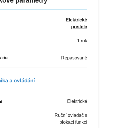
kové parametry
Elektrické
postele
1 rok
uktu
Repasované
ika a ovládání
Elektrické
ní
Ruční ovladač s
blokací funkcí