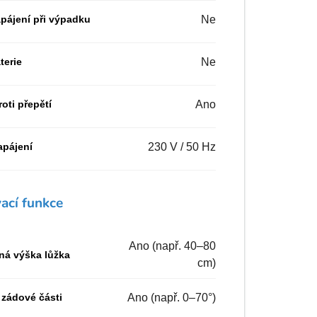
apájení při výpadku
Ne
terie
Ne
roti přepětí
Ano
pájení
230 V / 50 Hz
ací funkce
Ano (např. 40–80
lná výška lůžka
cm)
 zádové části
Ano (např. 0–70°)