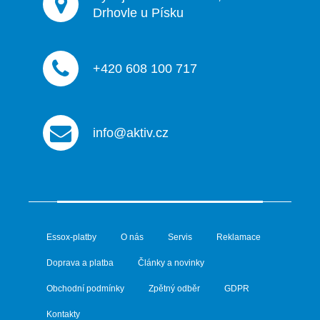
Drhovle u Písku
+420 608 100 717
info@aktiv.cz
Essox-platby
O nás
Servis
Reklamace
Doprava a platba
Články a novinky
Obchodní podmínky
Zpětný odběr
GDPR
Kontakty