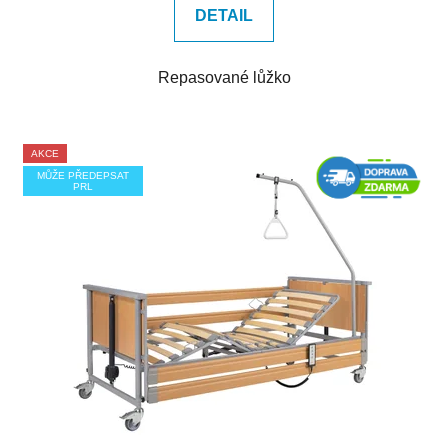
DETAIL
Repasované lůžko
AKCE
MŮŽE PŘEDEPSAT
PRL