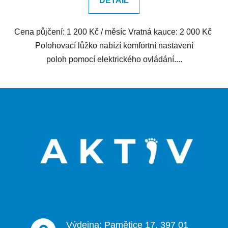
DETAIL
Cena půjčení: 1 200 Kč / měsíc Vratná kauce: 2 000 Kč
Polohovací lůžko nabízí komfortní nastavení
poloh pomocí elektrického ovládání....
Z
á
p
a
t
í
Výdejna: Pamětice 17, 397 01