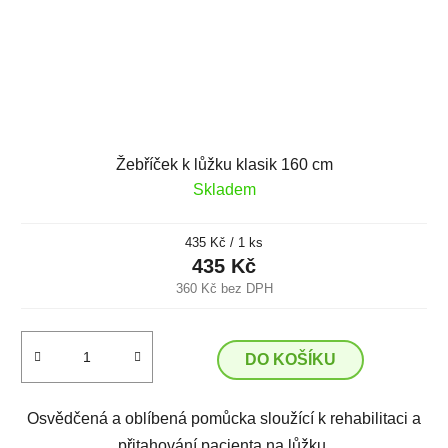
Žebříček k lůžku klasik 160 cm
Skladem
Měrná
435 Kč / 1 ks
cena:
435 Kč
360 Kč bez DPH
DO KOŠÍKU
Osvědčená a oblíbená pomůcka sloužící k rehabilitaci a
přitahování pacienta na lůžku.