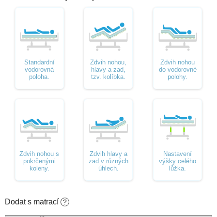
Standardní
Zdvih nohou,
Zdvih nohou
vodorovná
hlavy a zad,
do vodorovné
poloha.
tzv. kolíbka.
polohy.
Zdvih nohou s
Zdvih hlavy a
Nastavení
pokrčenými
zad v různých
výšky celého
koleny.
úhlech.
lůžka.
Dodat s matrací
?