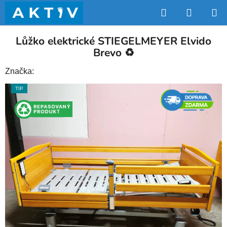
Přejít
Hledat
NÁKUP
na
obsah
KOŠÍK
Lůžko elektrické STIEGELMEYER Elvido
Brevo ♻️
Značka:
TIP