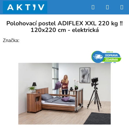
Přejít
Hledat
NÁKUP
na
obsah
KOŠÍK
Polohovací postel ADIFLEX XXL 220 kg !!
120x220 cm - elektrická
Značka: