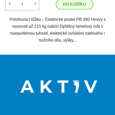
DO KOŠÍKU
Polohovací lůžko – Elektrické postel PB 340 Heavy s
nosností až 215 kg nabízí čtyřdílný lamelový rošt s
nastavitelnou tuhostí, elektrické ovládání zadového i
nožního dílu, výšky...
Z
á
p
a
t
í