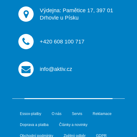
Výdejna: Pamětice 17, 397 01
Drhovle u Písku
+420 608 100 717
info@aktiv.cz
Essox-platby
O nás
Servis
Reklamace
Doprava a platba
Články a novinky
Obchodní podmínky
Zpětný odběr
GDPR