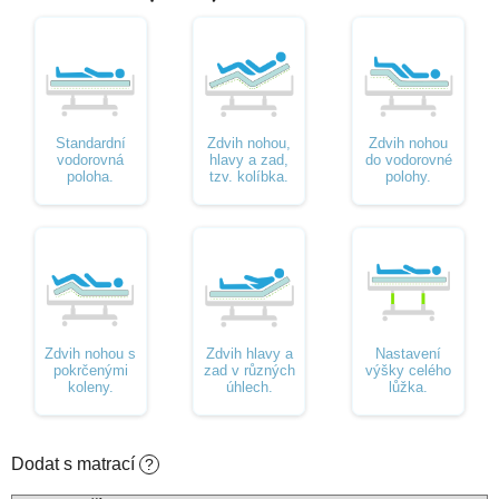
Standardní
Zdvih nohou,
Zdvih nohou
vodorovná
hlavy a zad,
do vodorovné
poloha.
tzv. kolíbka.
polohy.
Zdvih nohou s
Zdvih hlavy a
Nastavení
pokrčenými
zad v různých
výšky celého
koleny.
úhlech.
lůžka.
Dodat s matrací
?