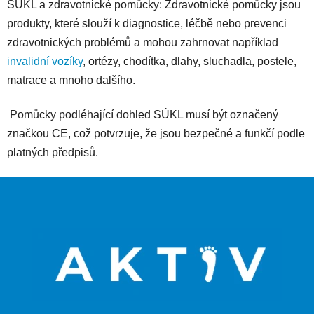
SÚKL a zdravotnické pomůcky: Zdravotnické pomůcky jsou
produkty, které slouží k diagnostice, léčbě nebo prevenci
zdravotnických problémů a mohou zahrnovat například
invalidní vozíky
, ortézy, chodítka, dlahy, sluchadla, postele,
matrace a mnoho dalšího.
Pomůcky podléhající dohled SÚKL musí být označený
značkou CE, což potvrzuje, že jsou bezpečné a funkčí podle
platných předpisů.
Z
á
p
a
t
í