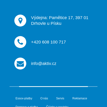
Výdejna: Pamětice 17, 397 01
Drhovle u Písku
+420 608 100 717
info@aktiv.cz
Essox-platby
O nás
Servis
Reklamace
Doprava a platba
Články a novinky