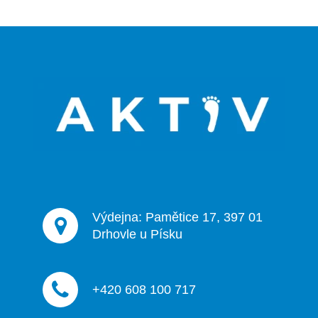
Z
á
p
a
t
í
Výdejna: Pamětice 17, 397 01
Drhovle u Písku
+420 608 100 717