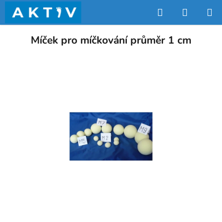
Přejít
Hledat
NÁKUP
na
obsah
KOŠÍK
Míček pro míčkování průměr 1 cm