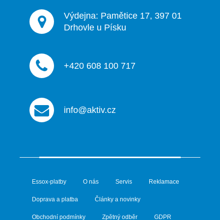
Výdejna: Pamětice 17, 397 01
Drhovle u Písku
+420 608 100 717
info@aktiv.cz
Essox-platby
O nás
Servis
Reklamace
Doprava a platba
Články a novinky
Obchodní podmínky
Zpětný odběr
GDPR