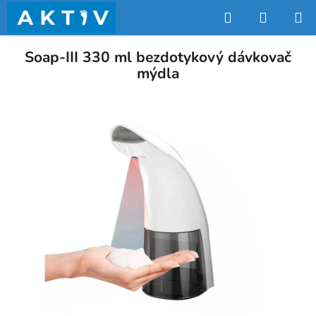
Přejít
Hledat
NÁKUP
na
obsah
KOŠÍK
Soap-III 330 ml bezdotykový dávkovač
mýdla