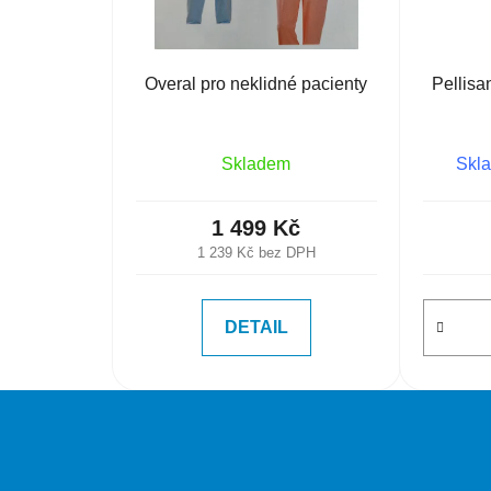
Overal pro neklidné pacienty
Pellisa
Skladem
Skla
1 499 Kč
1 239 Kč bez DPH
DETAIL
Z
á
p