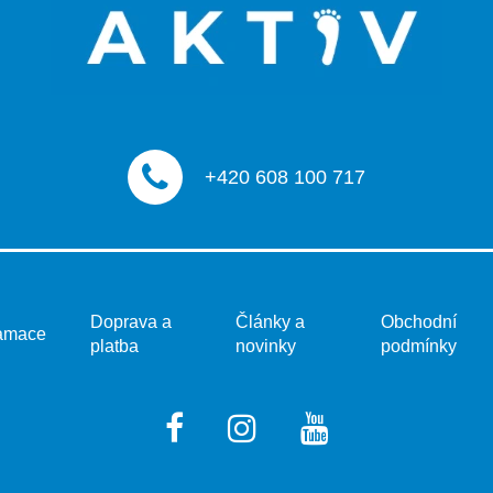
+420 608 100 717
Doprava a
Články a
Obchodní
amace
platba
novinky
podmínky