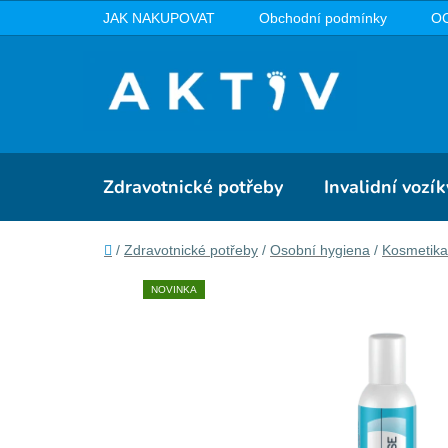
Přejít
JAK NAKUPOVAT
Obchodní podmínky
O
na
obsah
Zdravotnické potřeby
Invalidní vozík
Domů
/
Zdravotnické potřeby
/
Osobní hygiena
/
Kosmetika 
NOVINKA