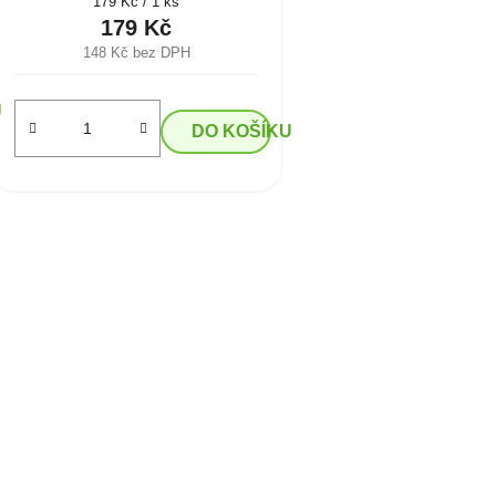
Měrná
179 Kč / 1 ks
cena:
179 Kč
148 Kč bez DPH
U
DO KOŠÍKU