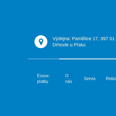
a
t
í
Výdejna: Pamětice 17, 397 01
Drhovle u Písku
Essox-
O
Servis
Rekl
platby
nás