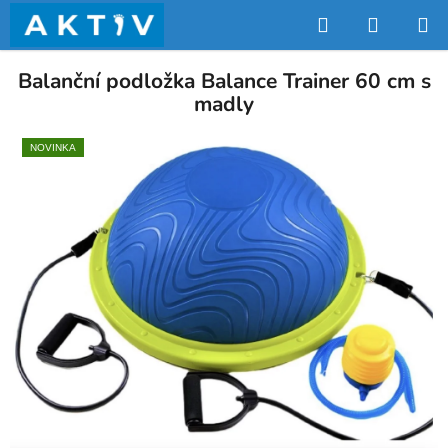
Přejít
Hledat
NÁKUP
na
obsah
KOŠÍK
Balanční podložka Balance Trainer 60 cm s
madly
NOVINKA