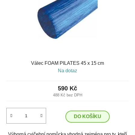
Válec FOAM PILATES 45 x 15 cm
Na dotaz
590 Kč
488 Kč bez DPH
DO KOŠÍKU
Výborná cvičební pomůcka vhodná zejména pro ty, kteří