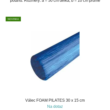
potahu. Rozměry: a = 50 cm délka, b = 10 cm průmě
NOVINKA
Válec FOAM PILATES 30 x 15 cm
Na dotaz