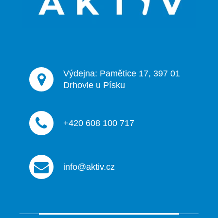
í
Výdejna: Pamětice 17, 397 01
Drhovle u Písku
+420 608 100 717
info@aktiv.cz