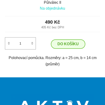
Půlválec II
Na objednávku
490 Kč
405 Kč bez DPH
DO KOŠÍKU
Polohovací pomůcka. Rozměry: a = 25 cm, b = 14 cm
(průměr)
Z
á
p
a
t