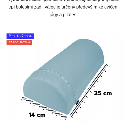
trpí bolestmi zad., válec je určený především ke cvičení
jógy a pilates.
ČESKÁ VÝROBA
PAROP. POTAH