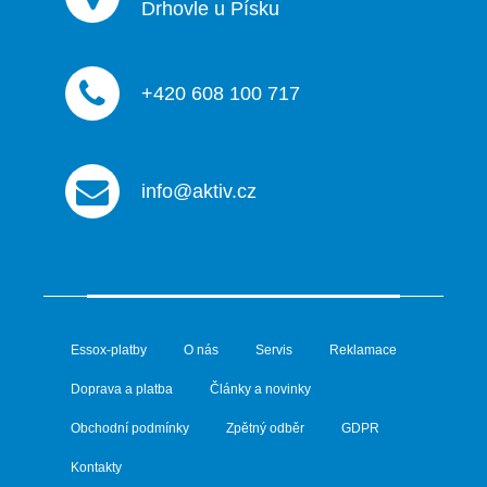
Drhovle u Písku
+420 608 100 717
info@aktiv.cz
Essox-platby
O nás
Servis
Reklamace
Doprava a platba
Články a novinky
Obchodní podmínky
Zpětný odběr
GDPR
Kontakty