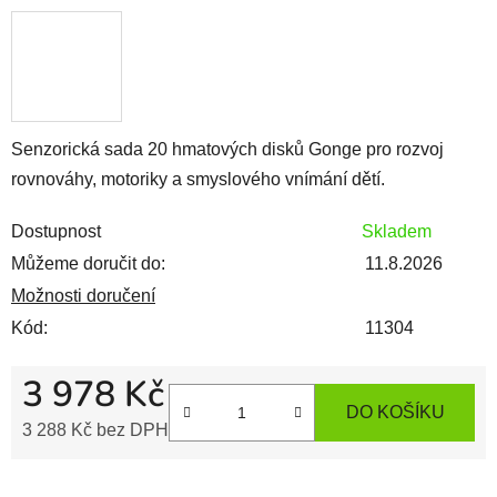
Senzorická
sada
20
hmatových
disků
Gonge
pro
rozvoj
rovnováhy,
motoriky
a
smyslového
vnímání
dětí.
Dostupnost
Skladem
Můžeme doručit do:
11.8.2026
Možnosti doručení
Kód:
11304
3 978 Kč
DO KOŠÍKU
3 288 Kč bez DPH
Měrná cena: