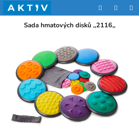
Přejít
Hledat
NÁKUP
na
obsah
KOŠÍK
Sada hmatových disků ,,2116,,