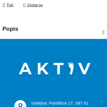
Tisk
Zeptat se
Popis
Z
á
p
a
t
í
Výdejna: Pamětice 17, 397 01