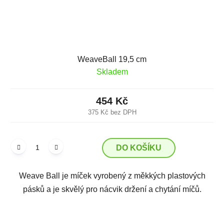
WeaveBall 19,5 cm
Skladem
454 Kč
375 Kč bez DPH
DO KOŠÍKU
Weave Ball je míček vyrobený z měkkých plastových
pásků a je skvělý pro nácvik držení a chytání míčů.