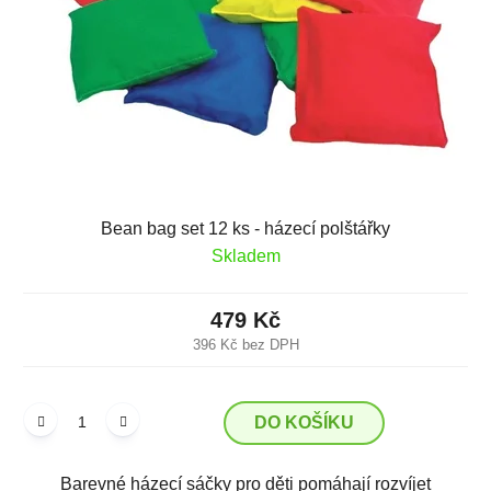
k
r
t
o
ů
d
u
k
t
ů
Bean bag set 12 ks - házecí polštářky
Skladem
479 Kč
396 Kč bez DPH
DO KOŠÍKU
Barevné házecí sáčky pro děti pomáhají rozvíjet