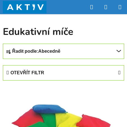
Přejít
Hledat
NÁKUP
na
obsah
KOŠÍK
Edukativní míče
Ř
Řadit podle:
Abecedně
a
z
e
OTEVŘÍT FILTR
n
í
V
p
ý
r
p
o
i
d
s
u
p