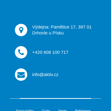
r
v
k
y
v
ý
Výdejna: Pamětice 17, 397 01
p
Drhovle u Písku
i
s
u
+420 608 100 717
info@aktiv.cz
Essox-platby
O nás
Servis
Reklamace