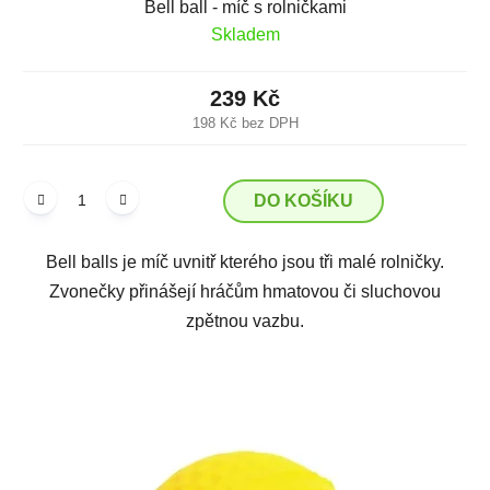
Bell ball - míč s rolničkami
Skladem
239 Kč
198 Kč bez DPH
DO KOŠÍKU
Bell balls je míč uvnitř kterého jsou tři malé rolničky.
Zvonečky přinášejí hráčům hmatovou či sluchovou
zpětnou vazbu.