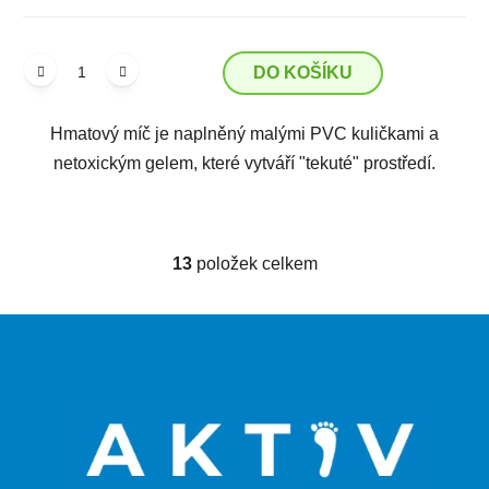
DO KOŠÍKU
Hmatový míč je naplněný malými PVC kuličkami a
netoxickým gelem, které vytváří "tekuté" prostředí.
13
položek celkem
O
v
l
Z
á
á
d
p
a
a
c
t
í
p
í