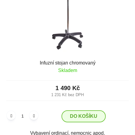
k
r
t
o
ů
d
u
k
t
ů
Infuzní stojan chromovaný
Skladem
1 490 Kč
1 231 Kč bez DPH
DO KOŠÍKU
Vybavení ordinací, nemocnic apod.