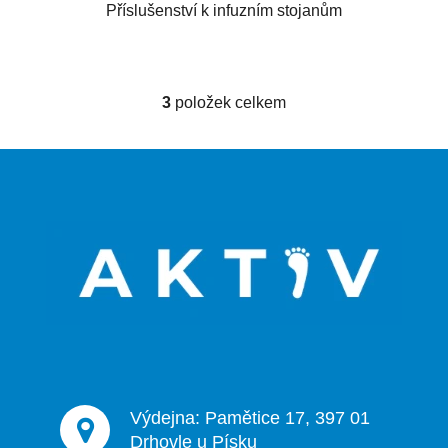
Příslušenství k infuzním stojanům
3
položek celkem
O
v
l
Z
á
á
d
p
a
a
c
t
í
p
í
r
v
k
y
v
ý
Výdejna: Pamětice 17, 397 01
p
Drhovle u Písku