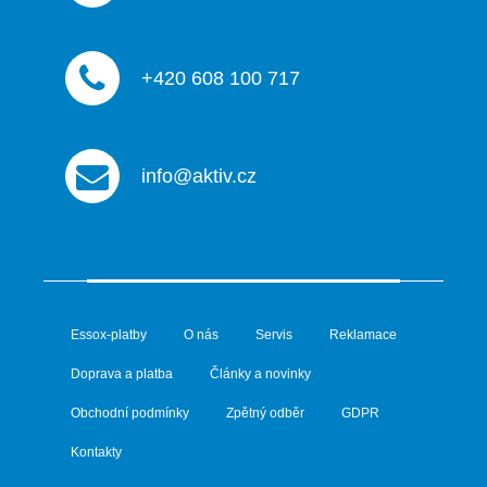
i
s
u
+420 608 100 717
info@aktiv.cz
Essox-platby
O nás
Servis
Reklamace
Doprava a platba
Články a novinky
Obchodní podmínky
Zpětný odběr
GDPR
Kontakty