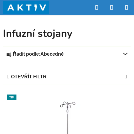
Přejít
Hledat
NÁKUP
na
obsah
KOŠÍK
Infuzní stojany
Ř
Řadit podle:
Abecedně
a
z
e
OTEVŘÍT FILTR
n
í
V
p
TIP
ý
r
p
o
i
d
s
u
p