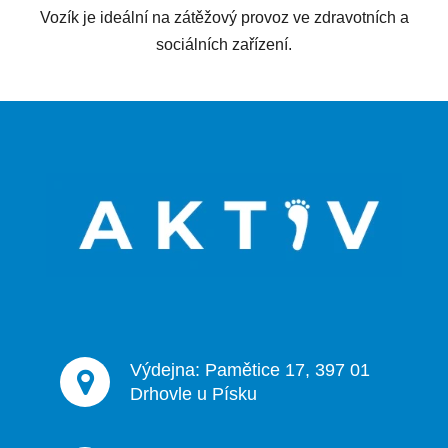
Vozík je ideální na zátěžový provoz ve zdravotních a
sociálních zařízení.
Z
á
p
a
t
í
Výdejna: Pamětice 17, 397 01
Drhovle u Písku