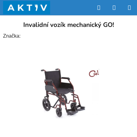
Přejít
Hledat
NÁKUP
na
obsah
KOŠÍK
Invalidní vozík mechanický GO!
Značka: