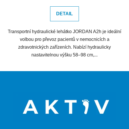
DETAIL
Transportní hydraulické lehátko JORDAN A2h je ideální
volbou pro převoz pacientů v nemocnicích a
zdravotnických zařízeních. Nabízí hydraulicky
nastavitelnou výšku 58–98 cm,...
Z
á
p
a
t
í