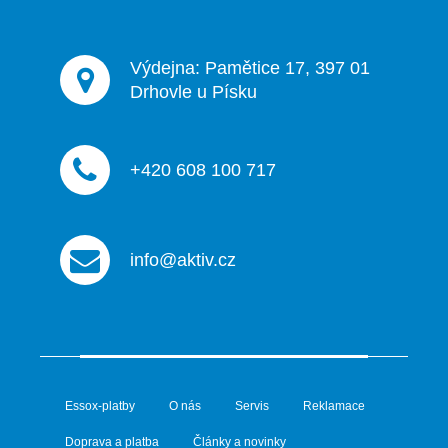
Výdejna: Pamětice 17, 397 01
Drhovle u Písku
+420 608 100 717
info@aktiv.cz
Essox-platby
O nás
Servis
Reklamace
Doprava a platba
Články a novinky