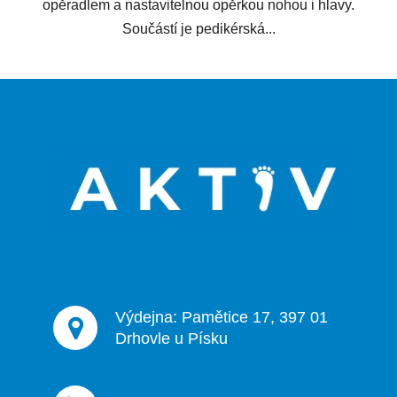
opěradlem a nastavitelnou opěrkou nohou i hlavy.
Součástí je pedikérská...
Z
á
p
a
t
í
Výdejna: Pamětice 17, 397 01
Drhovle u Písku