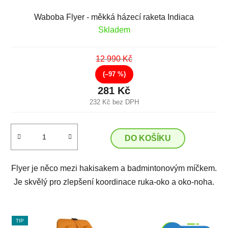
Waboba Flyer - měkká házecí raketa Indiaca
Skladem
12 990 Kč
(–97 %)
281 Kč
232 Kč bez DPH
DO KOŠÍKU
Flyer je něco mezi hakisakem a badmintonovým míčkem.
Je skvělý pro zlepšení koordinace ruka-oko a oko-noha.
TIP