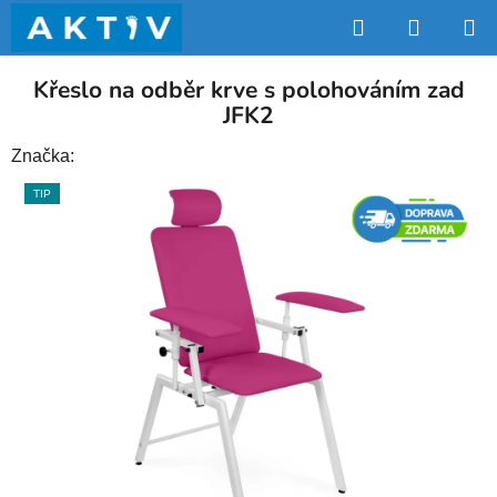
Přejít
Hledat
NÁKUP
na
obsah
KOŠÍK
Křeslo na odběr krve s polohováním zad
JFK2
Značka:
TIP