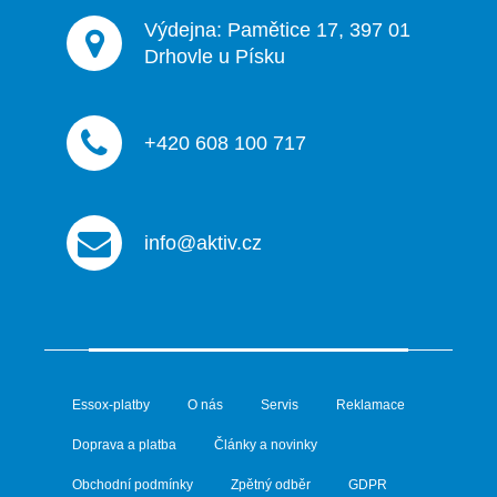
Výdejna: Pamětice 17, 397 01
Drhovle u Písku
+420 608 100 717
info@aktiv.cz
Essox-platby
O nás
Servis
Reklamace
Doprava a platba
Články a novinky
Obchodní podmínky
Zpětný odběr
GDPR