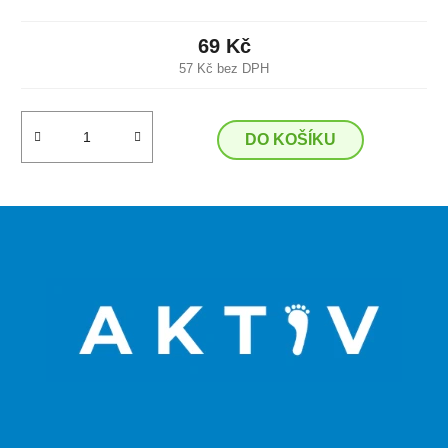
69 Kč
57 Kč bez DPH
DO KOŠÍKU
Z
á
p
a
t
í