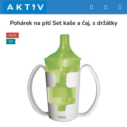
Přejít
Hledat
NÁKUP
na
obsah
KOŠÍK
Pohárek na pití Set kaše a čaj, s držátky
AKCE
TIP