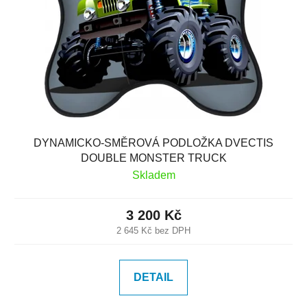
k
r
t
o
ů
d
u
k
t
ů
DYNAMICKO-SMĚROVÁ PODLOŽKA DVECTIS
DOUBLE MONSTER TRUCK
Skladem
3 200 Kč
2 645 Kč bez DPH
DETAIL