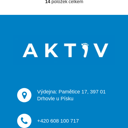
14
položek celkem
O
v
l
Z
á
á
d
p
a
a
c
t
í
p
í
r
v
k
y
v
ý
Výdejna: Pamětice 17, 397 01
p
Drhovle u Písku
i
s
u
+420 608 100 717