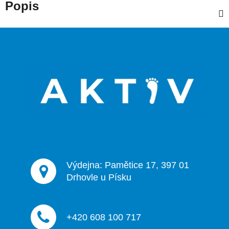
Popis
Z
á
p
a
t
í
Výdejna: Pamětice 17, 397 01
Drhovle u Písku
+420 608 100 717