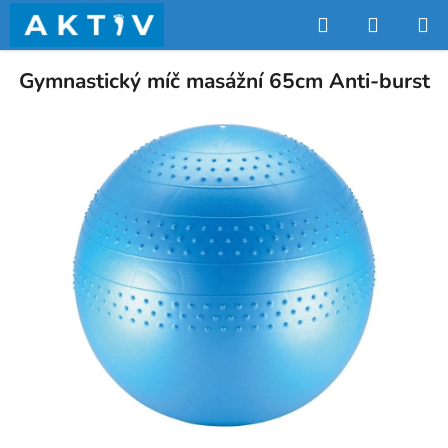
Přejít
Hledat
NÁKUP
na
obsah
KOŠÍK
Gymnastický míč masážní 65cm Anti-burst