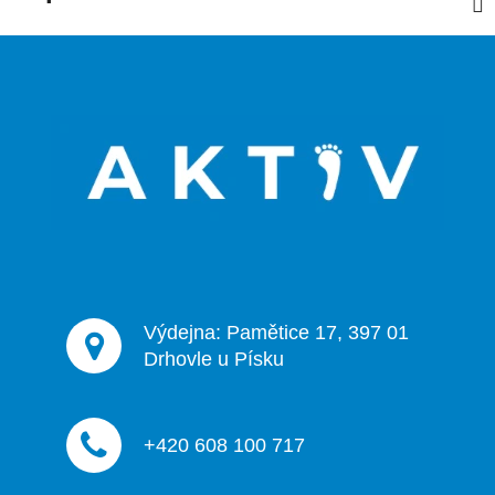
Z
á
p
a
t
í
Výdejna: Pamětice 17, 397 01
Drhovle u Písku
+420 608 100 717