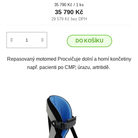
Měrná
35 790 Kč / 1 ks
cena:
35 790 Kč
29 579 Kč bez DPH
DO KOŠÍKU
Repasovaný motomed Procvičuje dolní a horní končetiny
např. pacienti po CMP, úrazu, artritidě.