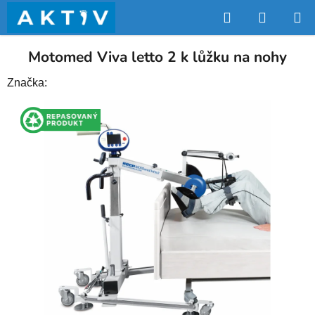
Přejít
Hledat
NÁKUP
na
obsah
KOŠÍK
Motomed Viva letto 2 k lůžku na nohy
Značka: