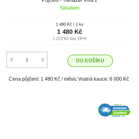
Půjčení - Trenažér Viva 2
Skladem
Měrná
1 480 Kč / 1 ks
cena:
1 480 Kč
1 223 Kč bez DPH
DO KOŠÍKU
Cena půjčení: 1 480 Kč / měsíc Vratná kauce: 6 000 Kč