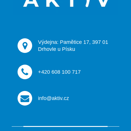
í
Výdejna: Pamětice 17, 397 01
Drhovle u Písku
+420 608 100 717
info@aktiv.cz