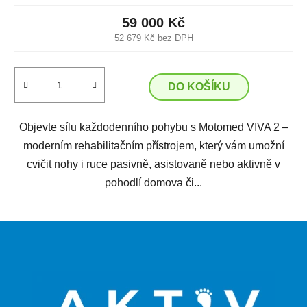
59 000 Kč
52 679 Kč bez DPH
DO KOŠÍKU
Objevte sílu každodenního pohybu s Motomed VIVA 2 –
moderním rehabilitačním přístrojem, který vám umožní
cvičit nohy i ruce pasivně, asistovaně nebo aktivně v
pohodlí domova či...
Z
á
p
a
t