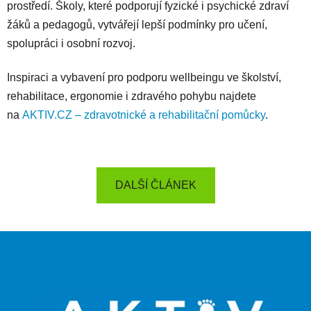
prostředí. Školy, které podporují fyzické i psychické zdraví
žáků a pedagogů, vytvářejí lepší podmínky pro učení,
spolupráci i osobní rozvoj.
Inspiraci a vybavení pro podporu wellbeingu ve školství,
rehabilitace, ergonomie i zdravého pohybu najdete
na
AKTIV.CZ – zdravotnické a rehabilitační pomůcky
.
DALŠÍ ČLÁNEK
Z
á
p
a