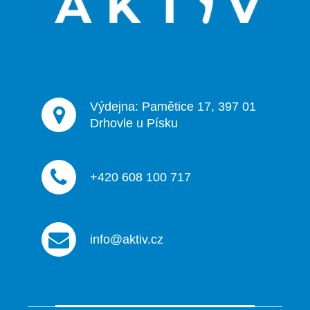
t
í
Výdejna: Pamětice 17, 397 01
Drhovle u Písku
+420 608 100 717
info@aktiv.cz