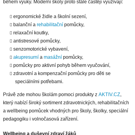
během výuky. Moderní školy proto stále častěji využívají:
ergonomické židle a školní sezení,
balanční a
rehabilitační
pomůcky,
relaxační koutky,
antistresové pomůcky,
senzomotorické vybavení,
akupresurní
a
masážní
pomůcky,
pomůcky pro aktivní pohyb během vyučování,
zdravotní a kompenzační pomůcky pro děti se
speciálními potřebami.
Právě zde mohou školám pomoci produkty z
AKTIV.CZ
,
který nabízí široký sortiment zdravotnických, rehabilitačních
a wellbeing pomůcek vhodných pro školy, školky, speciální
pedagogiku i volnočasová zařízení.
Wellbeing a duševní zdraví žáků