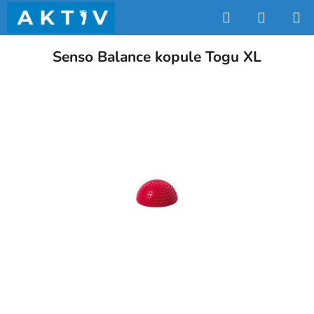
Přejít
Hledat
NÁKUP
na
obsah
KOŠÍK
Senso Balance kopule Togu XL