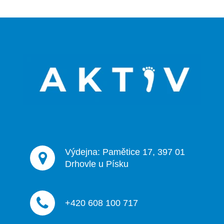
Z
á
p
a
t
í
Výdejna: Pamětice 17, 397 01
Drhovle u Písku
+420 608 100 717