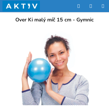
Přejít
Hledat
NÁKUP
na
obsah
KOŠÍK
Over Ki malý míč 15 cm - Gymnic