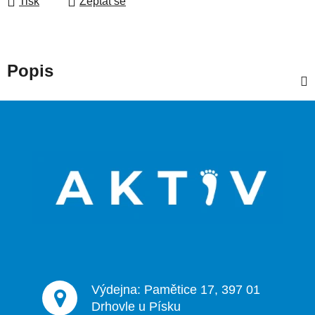
Tisk
Zeptat se
Popis
Z
á
p
a
t
í
Výdejna: Pamětice 17, 397 01
Drhovle u Písku