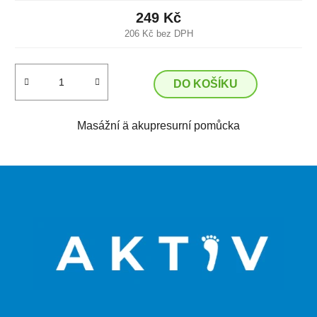
249 Kč
206 Kč bez DPH
DO KOŠÍKU
Masážní ä akupresurní pomůcka
Z
á
p
a
t
í