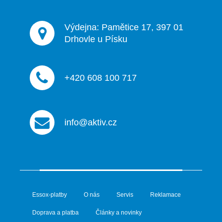
Výdejna: Pamětice 17, 397 01
Drhovle u Písku
+420 608 100 717
info@aktiv.cz
Essox-platby
O nás
Servis
Reklamace
Doprava a platba
Články a novinky