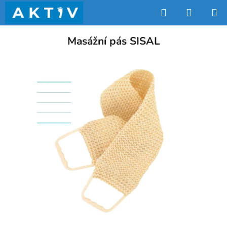
Přejít
Hledat
NÁKUP
na
obsah
KOŠÍK
Masážní pás SISAL