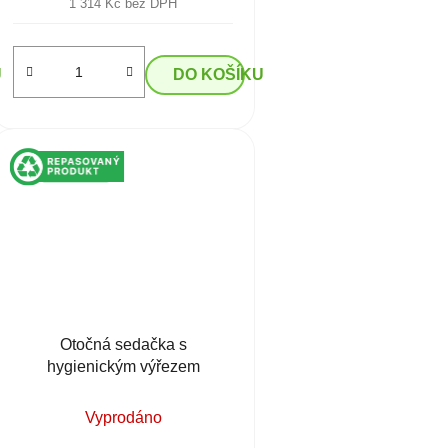
1 314 Kč bez DPH
U
DO KOŠÍKU
Otočná sedačka s
hygienickým výřezem
Vyprodáno