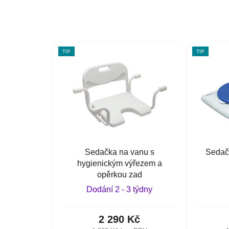
TIP
TIP
Sedačka na vanu s
Sedač
hygienickým výřezem a
opěrkou zad
Dodání 2 - 3 týdny
2 290 Kč