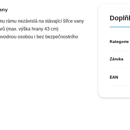
any
Doplň
u rámu nezávislá na stávající šířce vany
arů (max. výška hrany 43 cm)
provodnou osobou i bez bezpečnostního
Kategorie
Záruka
EAN