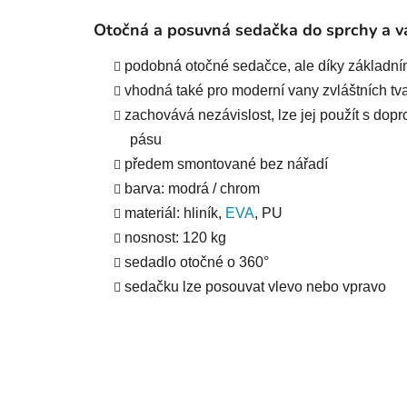
Otočná a posuvná sedačka do sprchy a v
podobná otočné sedačce, ale díky základním
vhodná také pro moderní vany zvláštních tv
zachovává nezávislost, lze jej použít s do
pásu
předem smontované bez nářadí
barva: modrá / chrom
materiál: hliník,
EVA
, PU
nosnost: 120 kg
sedadlo otočné o 360°
sedačku lze posouvat vlevo nebo vpravo