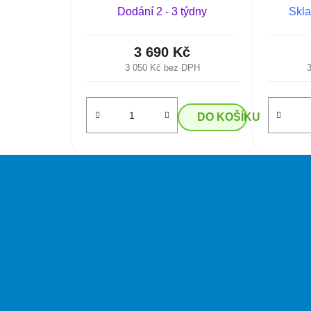
Dodání 2 - 3 týdny
Skla
3 690 Kč
3 050 Kč bez DPH
DO KOŠÍKU
Z
á
p
a
t
í