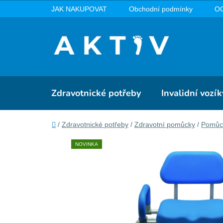
Přejít
JAK NAKUPOVAT
Obchodní podmínky
O
na
obsah
Zdravotnické potřeby
Invalidní vozík
Domů
/
Zdravotnické potřeby
/
Zdravotní pomůcky
/
Pomůck
NOVINKA