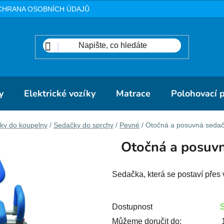
CHRANA OSOBNÍCH ÚDAJŮ
METODIKA
DOPRAVA A PLA
y
Elektrické vozíky
Matrace
Polohovací 
y do koupelny
/
Sedačky do sprchy
/
Pevné
/
Otočná a posuvná sedač
Otočná a posuvn
Sedačka, která se postaví přes
Dostupnost
Můžeme doručit do: