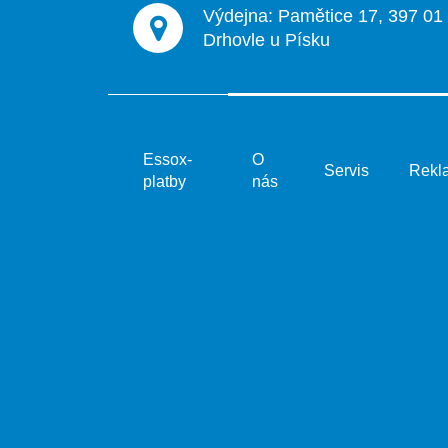
Výdejna: Pamětice 17, 397 01
Drhovle u Písku
Essox-
O
Servis
Rekl
platby
nás