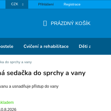
CZK
Přihlášení
Registrace
TBA
PRÁZDNÝ KOŠÍK
NÁKUPNÍ
KOŠÍK
postele
Cvičení a rehabilitace
Děti a školky
ka do sprchy a vany
á sedačka do sprchy a vany
 vanu a usnadňuje přístup do vany
Skladem
10.8.2026