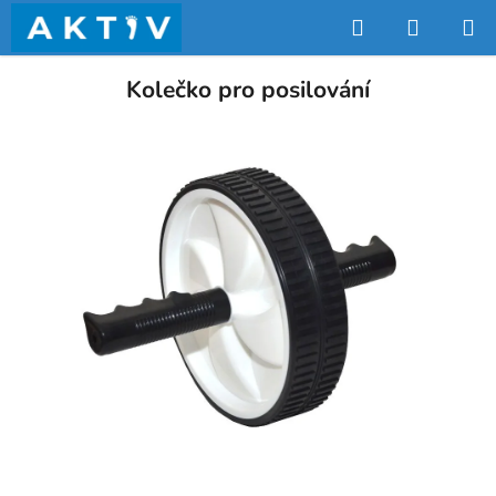
Přejít
Hledat
NÁKUP
na
obsah
KOŠÍK
Kolečko pro posilování