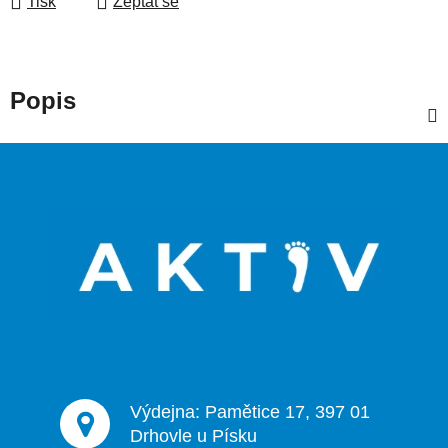
Tisk
Zeptat se
Popis
Z
á
p
a
t
í
Výdejna: Pamětice 17, 397 01
Drhovle u Písku