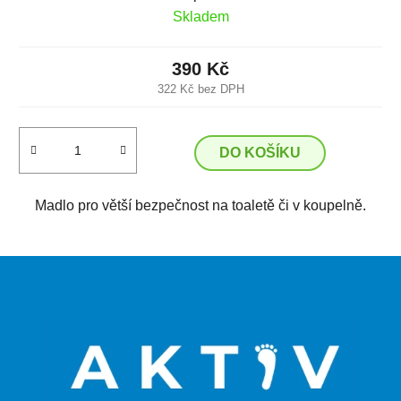
Skladem
390 Kč
322 Kč bez DPH
DO KOŠÍKU
Madlo pro větší bezpečnost na toaletě či v koupelně.
Z
á
p
a
t
í