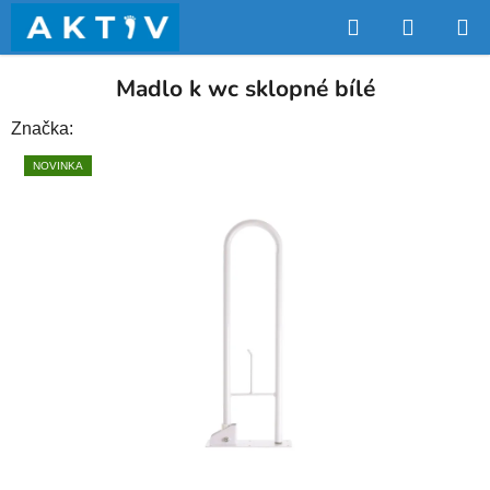
Přejít
Hledat
NÁKUP
na
obsah
KOŠÍK
Madlo k wc sklopné bílé
Značka:
NOVINKA