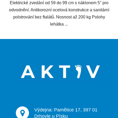
Elektrické zvedání od 59 do 99 cm s náklonem 5° pro
odvodnění. Antikorozní ocelová konstrukce a sanitární
polstrování bez ftalátů. Nosnost až 200 kg Polohy
lehátka ...
Z
á
p
a
t
í
Výdejna: Pamětice 17, 397 01
Drhovle u Písku