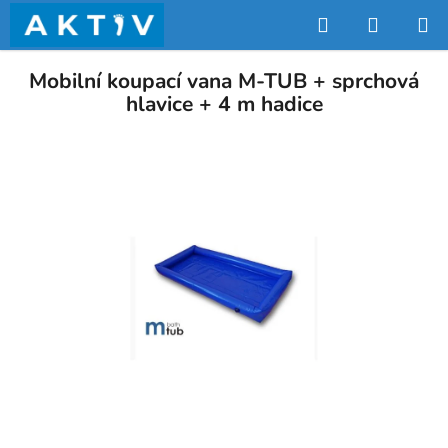
Přejít
Hledat
NÁKUP
na
obsah
KOŠÍK
Mobilní koupací vana M-TUB + sprchová
hlavice + 4 m hadice