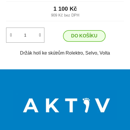
1 100 Kč
909 Kč bez DPH
DO KOŠÍKU
Držák holí ke skútrům Rolektro, Selvo, Volta
Z
á
p
a
t
í