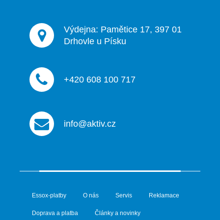
Výdejna: Pamětice 17, 397 01
Drhovle u Písku
+420 608 100 717
info@aktiv.cz
Essox-platby
O nás
Servis
Reklamace
Doprava a platba
Články a novinky