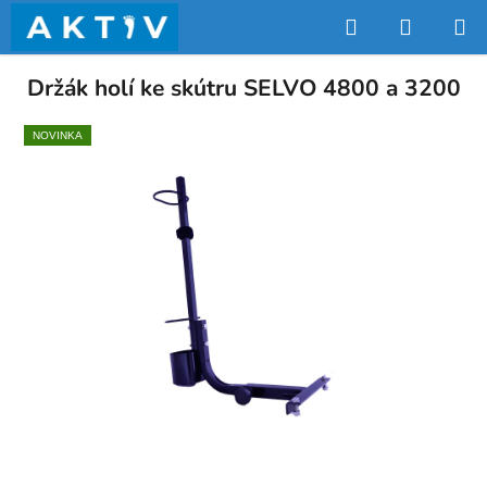
Přejít
Hledat
NÁKUP
na
obsah
KOŠÍK
Držák holí ke skútru SELVO 4800 a 3200
NOVINKA